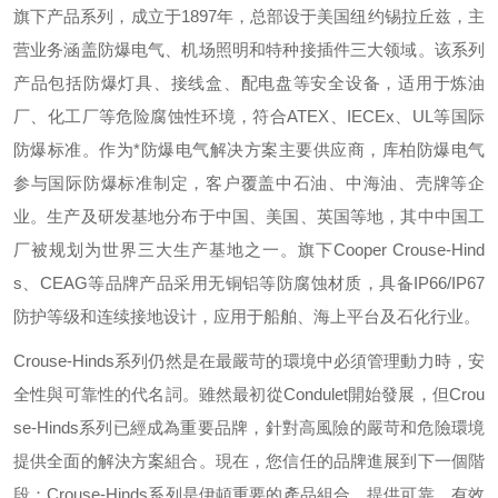
旗下产品系列，成立于
1897
年，总部设于美国纽约锡拉丘兹，主
营业务涵盖防爆电气、机场照明和特种接插件三大领域。该系列
产品包括防爆灯具、接线盒、配电盘等安全设备，适用于炼油
厂、化工厂等危险腐蚀性环境，符合
ATEX
、
IECEx
、
UL
等国际
防爆标准。作为*防爆电气解决方案主要供应商，库柏防爆电气
参与国际防爆标准制定，客户覆盖中石油、中海油、壳牌等企
业。生产及研发基地分布于中国、美国、英国等地，其中中国工
厂被规划为世界三大生产基地之一。旗下
Cooper Crouse-Hind
s
、
CEAG
等品牌产品采用无铜铝等防腐蚀材质，具备
IP66/IP67
防护等级和连续接地设计，应用于船舶、海上平台及石化行业。
Crouse-Hinds
系列仍然是在最嚴苛的環境中必須管理動力時，安
全性與可靠性的代名詞。雖然最初從
Condulet
開始發展，但
Crou
se-Hinds
系列已經成為重要品牌，針對高風險的嚴苛和危險環境
提供全面的解決方案組合。現在，您信任的品牌進展到下一個階
段：
Crouse-Hinds
系列是伊頓重要的產品組合，提供可靠、有效