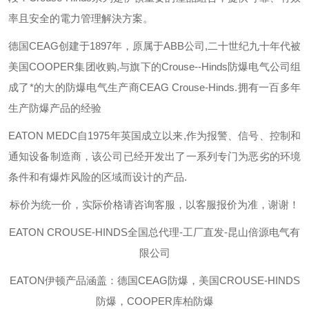
率且安全的電力管理解決方案。
德国
CEAG
创建于
1897
年，原属于
ABB
公司
,
二十世纪九十年代被
美国
COOPER
集团收购
,
与旗下的
Crouse--Hinds
防爆电气公司组
成了*的大的防爆电气生产商
CEAG Crouse-Hinds.
拥有一百多年
生产防爆产品的经验
EATON MEDC
自
1975
年英国成立以来
,
作为报警、信号、控制和
通知设备制造商，该公司已经开发出了一系列专门为恶劣的环境
条件和有爆炸风险的区域而设计的产品
.
标价为统一价，实际价格请咨询客服，以客服报价为准，谢谢！
EATON CROUSE-HINDS
全国总代理-工厂直发-昆山倍源电气有
限公司
EATON伊顿
产品涵盖：德国CEAG防爆，美国CROUSE-HINDS
防爆，COOPER库柏防爆