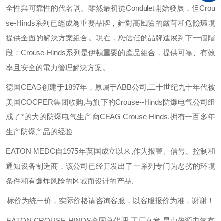
全性與可靠性的代名詞。雖然最初從
Condulet
開始發展，但
Crou
se-Hinds
系列已經成為重要品牌，針對高風險的嚴苛和危險環境
提供全面的解決方案組合。現在，您信任的品牌進展到下一個階
段：
Crouse-Hinds
系列是伊頓重要的產品組合，提供可靠、有效
率且安全的電力管理解決方案。
德国
CEAG
创建于
1897
年，原属于
ABB
公司
,
二十世纪九十年代被
美国
COOPER
集团收购
,
与旗下的
Crouse--Hinds
防爆电气公司组
成了*的大的防爆电气生产商
CEAG Crouse-Hinds.
拥有一百多年
生产防爆产品的经验
EATON MEDC
自
1975
年英国成立以来
,
作为报警、信号、控制和
通知设备制造商，该公司已经开发出了一系列专门为恶劣的环境
条件和有爆炸风险的区域而设计的产品
.
标价为统一价，实际价格请咨询客服，以客服报价为准，谢谢！
EATON CROUSE-HINDS
全国总代理-工厂直发-昆山倍源电气有