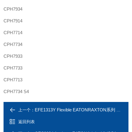
CPH7934
CPH7914
CPH7714
CPH7734
CPH7933
CPH7733
CPH7713
CPH7734 S4
EFE1313Y Flexible EATONRAXTON系列 EFA1212YXN软管接头
上一个：
返回列表