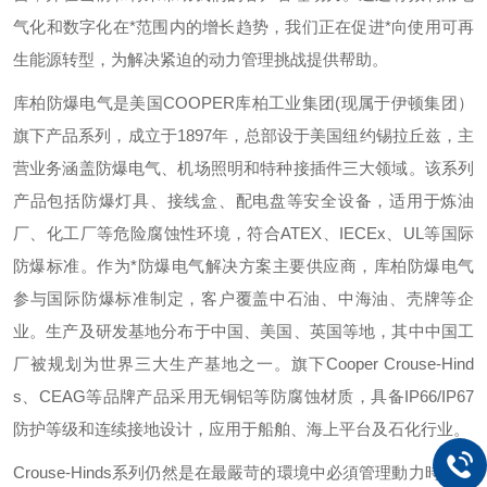
气化和数字化在*范围内的增长趋势，我们正在促进*向使用可再
生能源转型，为解决紧迫的动力管理挑战提供帮助。
库柏防爆电气是美国
COOPER
库柏工业集团
(
现属于伊顿集团）
旗下产品系列，成立于
1897
年，总部设于美国纽约锡拉丘兹，主
营业务涵盖防爆电气、机场照明和特种接插件三大领域。该系列
产品包括防爆灯具、接线盒、配电盘等安全设备，适用于炼油
厂、化工厂等危险腐蚀性环境，符合
ATEX
、
IECEx
、
UL
等国际
防爆标准。作为*防爆电气解决方案主要供应商，库柏防爆电气
参与国际防爆标准制定，客户覆盖中石油、中海油、壳牌等企
业。生产及研发基地分布于中国、美国、英国等地，其中中国工
厂被规划为世界三大生产基地之一。旗下
Cooper Crouse-Hind
s
、
CEAG
等品牌产品采用无铜铝等防腐蚀材质，具备
IP66/IP67
防护等级和连续接地设计，应用于船舶、海上平台及石化行业。
Crouse-Hinds
系列仍然是在最嚴苛的環境中必須管理動力時，安