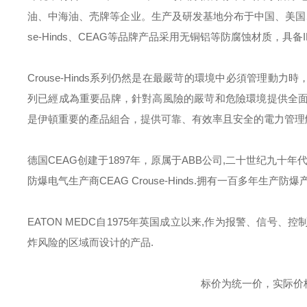
油、中海油、壳牌等企业。生产及研发基地分布于中国、美国
se-Hinds
、
CEAG
等品牌产品采用无铜铝等防腐蚀材质，具备
Crouse-Hinds
系列仍然是在最嚴苛的環境中必須管理動力時
列已經成為重要品牌，針對高風險的嚴苛和危險環境提供全
是伊頓重要的產品組合，提供可靠、有效率且安全的電力管理
德国
CEAG
创建于
1897
年，原属于
ABB
公司
,
二十世纪九十年
防爆电气生产商
CEAG Crouse-Hinds.
拥有一百多年生产防爆
EATON MEDC
自
1975
年英国成立以来
,
作为报警、信号、控
炸风险的区域而设计的产品
.
标价为统一价，实际价