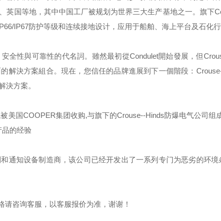
、英国等地，其中中国工厂被规划为世界三大生产基地之一。旗下
C
IP66/IP67
防护等级和连续接地设计，应用于船舶、海上平台及石化行
，安全性與可靠性的代名詞。雖然最初從
Condulet
開始發展，但
Crou
面的解決方案組合。現在，您信任的品牌進展到下一個階段：
Crouse
解決方案。
代被美国
COOPER
集团收购
,
与旗下的
Crouse--Hinds
防爆电气公司组成
产品的经验
制和通知设备制造商，该公司已经开发出了一系列专门为恶劣的环境
格请咨询客服，以客服报价为准，谢谢！