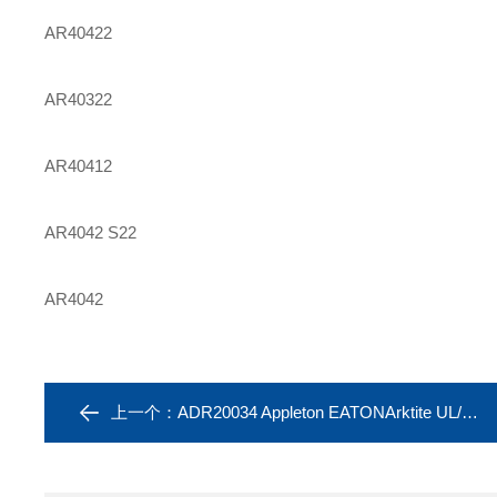
AR40422
AR40322
AR40412
AR4042 S22
AR4042
上一个：
ADR20034 Appleton EATONArktite UL/CSA防爆插头插座AR2042