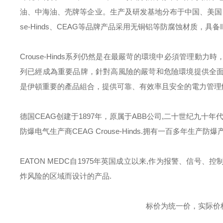
油、中海油、壳牌等企业。生产及研发基地分布于中国、美国
se-Hinds
、
CEAG
等品牌产品采用无铜铝等防腐蚀材质，具备
Crouse-Hinds
系列仍然是在最嚴苛的環境中必須管理動力時
列已經成為重要品牌，針對高風險的嚴苛和危險環境提供全
是伊頓重要的產品組合，提供可靠、有效率且安全的電力管理
德国
CEAG
创建于
1897
年，原属于
ABB
公司
,
二十世纪九十年
防爆电气生产商
CEAG Crouse-Hinds.
拥有一百多年生产防爆
EATON MEDC
自
1975
年英国成立以来
,
作为报警、信号、控
炸风险的区域而设计的产品
.
标价为统一价，实际价