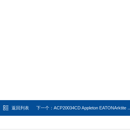
返回列表
下一个：
ACP20034CD Appleton EATONArktite UL/CSA防爆插头插座AP20465