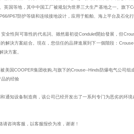
、英国等地，其中中国工厂被规划为世界三大生产基地之一。旗下
C
IP66/IP67
防护等级和连续接地设计，应用于船舶、海上平台及石化行
，安全性與可靠性的代名詞。雖然最初從
Condulet
開始發展，但
Crou
面的解決方案組合。現在，您信任的品牌進展到下一個階段：
Crouse
解決方案。
代被美国
COOPER
集团收购
,
与旗下的
Crouse--Hinds
防爆电气公司组成
产品的经验
制和通知设备制造商，该公司已经开发出了一系列专门为恶劣的环境
格请咨询客服，以客服报价为准，谢谢！