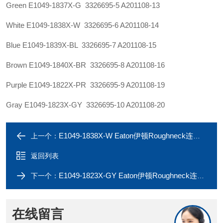
Green E1049-1837X-G 3326695-5 A201108-13
White E1049-1838X-W 3326695-6 A201108-14
Blue E1049-1839X-BL 3326695-7 A201108-15
Brown E1049-1840X-BR 3326695-8 A201108-16
Purple E1049-1822X-PR 3326695-9 A201108-19
Gray E1049-1823X-GY 3326695-10 A201108-20
E1049-1838X-W Eaton伊顿Roughneck连接器E1049-1837X-G 1135A
上一个：
返回列表
E1049-1823X-GY Eaton伊顿Roughneck连接器E1049-1822X-PR 1135A
下一个：
在线留言