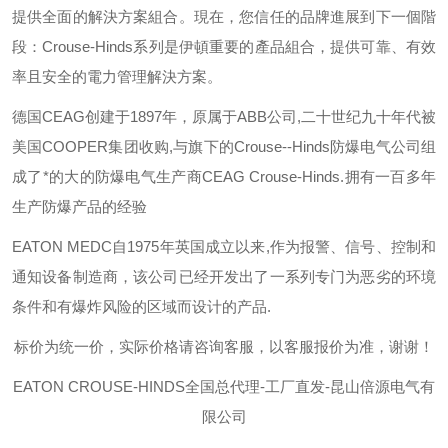
提供全面的解決方案組合。現在，您信任的品牌進展到下一個階
段：
Crouse-Hinds
系列是伊頓重要的產品組合，提供可靠、有效
率且安全的電力管理解決方案。
德国
CEAG
创建于
1897
年，原属于
ABB
公司
,
二十世纪九十年代被
美国
COOPER
集团收购
,
与旗下的
Crouse--Hinds
防爆电气公司组
成了*的大的防爆电气生产商
CEAG Crouse-Hinds.
拥有一百多年
生产防爆产品的经验
EATON MEDC
自
1975
年英国成立以来
,
作为报警、信号、控制和
通知设备制造商，该公司已经开发出了一系列专门为恶劣的环境
条件和有爆炸风险的区域而设计的产品
.
标价为统一价，实际价格请咨询客服，以客服报价为准，谢谢！
EATON CROUSE-HINDS
全国总代理-工厂直发-昆山倍源电气有
限公司