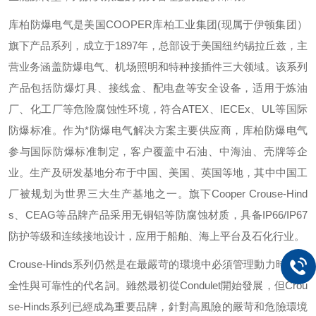
库柏防爆电气是美国
COOPER
库柏工业集团
(
现属于伊顿集团）
旗下产品系列，成立于
1897
年，总部设于美国纽约锡拉丘兹，主
营业务涵盖防爆电气、机场照明和特种接插件三大领域。该系列
产品包括防爆灯具、接线盒、配电盘等安全设备，适用于炼油
厂、化工厂等危险腐蚀性环境，符合
ATEX
、
IECEx
、
UL
等国际
防爆标准。作为*防爆电气解决方案主要供应商，库柏防爆电气
参与国际防爆标准制定，客户覆盖中石油、中海油、壳牌等企
业。生产及研发基地分布于中国、美国、英国等地，其中中国工
厂被规划为世界三大生产基地之一。旗下
Cooper Crouse-Hind
s
、
CEAG
等品牌产品采用无铜铝等防腐蚀材质，具备
IP66/IP67
防护等级和连续接地设计，应用于船舶、海上平台及石化行业。
Crouse-Hinds
系列仍然是在最嚴苛的環境中必須管理動力時，安
全性與可靠性的代名詞。雖然最初從
Condulet
開始發展，但
Crou
se-Hinds
系列已經成為重要品牌，針對高風險的嚴苛和危險環境