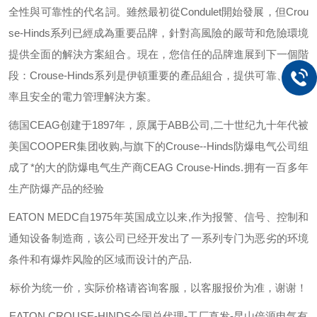
全性與可靠性的代名詞。雖然最初從
Condulet
開始發展，但
Crou
se-Hinds
系列已經成為重要品牌，針對高風險的嚴苛和危險環境
提供全面的解決方案組合。現在，您信任的品牌進展到下一個階
段：
Crouse-Hinds
系列是伊頓重要的產品組合，提供可靠、有效
率且安全的電力管理解決方案。
德国
CEAG
创建于
1897
年，原属于
ABB
公司
,
二十世纪九十年代被
美国
COOPER
集团收购
,
与旗下的
Crouse--Hinds
防爆电气公司组
成了*的大的防爆电气生产商
CEAG Crouse-Hinds.
拥有一百多年
生产防爆产品的经验
EATON MEDC
自
1975
年英国成立以来
,
作为报警、信号、控制和
通知设备制造商，该公司已经开发出了一系列专门为恶劣的环境
条件和有爆炸风险的区域而设计的产品
.
标价为统一价，实际价格请咨询客服，以客服报价为准，谢谢！
EATON CROUSE-HINDS
全国总代理-工厂直发-昆山倍源电气有