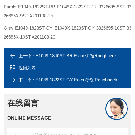
Purple E1049-1822ST-PR E1049X-1822ST-PR 3326695-9ST 33
26695X-9ST A201108-19
Gray E1049-1823ST-GY E1049X-1823ST-GY 3326695-10ST 33
26695X-10ST A201108-20
E1049-1840ST-BR Eaton伊顿Roughneck连接器E1049-1839ST-BL 1135A
上一个：
返回列表
E1049-1823ST-GY Eaton伊顿Roughneck连接器E1049-1822ST-PR 1135A
下一个：
在线留言
ONLINE MESSAGE