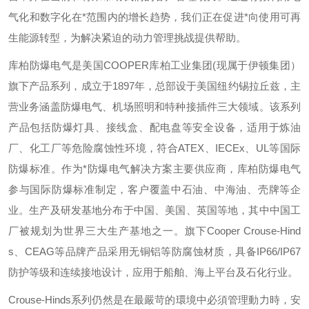
气化和数字化在*范围内的增长趋势，我们正在促进*向使用可再
生能源转型，为解决紧迫的动力管理挑战提供帮助。
库柏防爆电气是美国
COOPER
库柏工业集团
(
现属于伊顿集团）
旗下产品系列，成立于
1897
年，总部设于美国纽约锡拉丘兹，主
营业务涵盖防爆电气、机场照明和特种接插件三大领域。该系列
产品包括防爆灯具、接线盒、配电盘等安全设备，适用于炼油
厂、化工厂等危险腐蚀性环境，符合
ATEX
、
IECEx
、
UL
等国际
防爆标准。作为*防爆电气解决方案主要供应商，库柏防爆电气
参与国际防爆标准制定，客户覆盖中石油、中海油、壳牌等企
业。生产及研发基地分布于中国、美国、英国等地，其中中国工
厂被规划为世界三大生产基地之一。旗下
Cooper Crouse-Hind
s
、
CEAG
等品牌产品采用无铜铝等防腐蚀材质，具备
IP66/IP67
防护等级和连续接地设计，应用于船舶、海上平台及石化行业。
Crouse-Hinds
系列仍然是在最嚴苛的環境中必須管理動力時，安