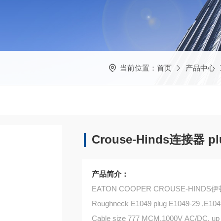
当前位置：
首页
产品中心
Crouse-Hinds连接器 plu
产品简介：
EATON COOPER CROUSE-HIN
Roughneck E1049 plug E1049-29 ,E104
Cable size 777 MCM,1000V AC/DC, up 