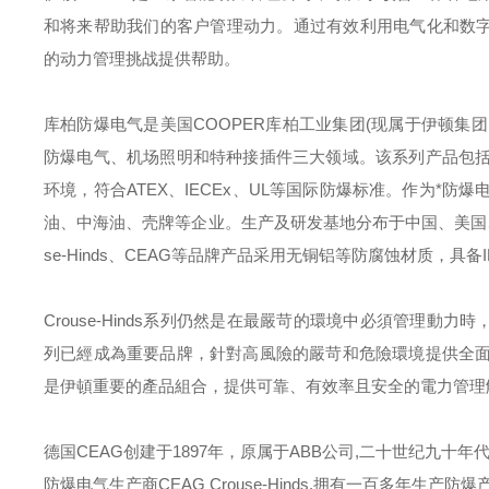
和将来帮助我们的客户管理动力。通过有效利用电气化和数字
的动力管理挑战提供帮助。
库柏防爆电气是美国
COOPER
库柏工业集团
(
现属于伊顿集团
防爆电气、机场照明和特种接插件三大领域。该系列产品包
环境，符合
ATEX
、
IECEx
、
UL
等国际防爆标准。作为*防爆
油、中海油、壳牌等企业。生产及研发基地分布于中国、美国
se-Hinds
、
CEAG
等品牌产品采用无铜铝等防腐蚀材质，具备
Crouse-Hinds
系列仍然是在最嚴苛的環境中必須管理動力時
列已經成為重要品牌，針對高風險的嚴苛和危險環境提供全
是伊頓重要的產品組合，提供可靠、有效率且安全的電力管理
德国
CEAG
创建于
1897
年，原属于
ABB
公司
,
二十世纪九十年
防爆电气生产商
CEAG Crouse-Hinds.
拥有一百多年生产防爆