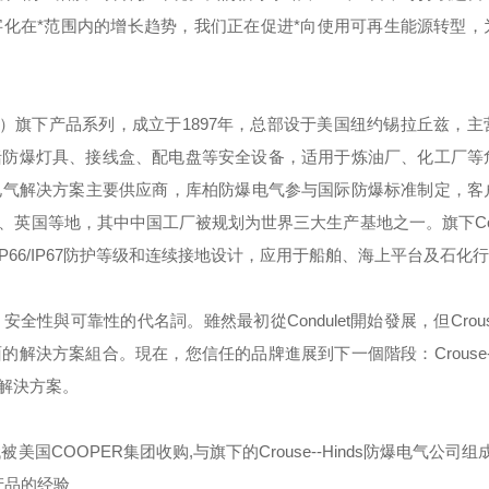
化在*范围内的增长趋势，我们正在促进*向使用可再生能源转型，
）旗下产品系列，成立于
1897
年，总部设于美国纽约锡拉丘兹，主
括防爆灯具、接线盒、配电盘等安全设备，适用于炼油厂、化工厂等
电气解决方案主要供应商，库柏防爆电气参与国际防爆标准制定，客
、英国等地，其中中国工厂被规划为世界三大生产基地之一。旗下
C
IP66/IP67
防护等级和连续接地设计，应用于船舶、海上平台及石化行
，安全性與可靠性的代名詞。雖然最初從
Condulet
開始發展，但
Crou
面的解決方案組合。現在，您信任的品牌進展到下一個階段：
Crouse
解決方案。
代被美国
COOPER
集团收购
,
与旗下的
Crouse--Hinds
防爆电气公司组成
产品的经验