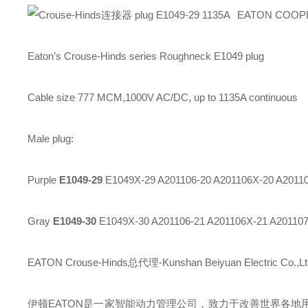
EATON COO
Eaton’s Crouse-Hinds series
Roughneck E1049 plug
Cable size 777 MCM,1000V AC/DC, up to 1135A continuous
Male plug:
Purple
E1049-29
E1049X-29 A201106-20 A201106X-20 A20110
Gray
E1049-30
E1049X-30 A201106-21 A201106X-21 A201107
EATON Crouse-Hinds总代理-Kunshan Beiyuan Electric Co.,Lt
伊顿
EATON
是一家智能动力管理公司，致力于改善世界各地