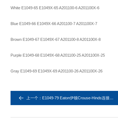
White E1049-65 E1049X-65 A201100-6 A201100X-6
Blue E1049-66 E1049X-66 A201100-7 A201100X-7
Brown E1049-67 E1049X-67 A201100-8 A201100X-8
Purple E1049-68 E1049X-68 A201100-25 A201100X-25
Gray E1049-69 E1049X-69 A201100-26 A201100X-26
上一个：
E1049-79 Eaton伊顿Crouse-Hinds连接器 plug E1049-78 1135A