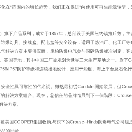
化在*范围内的增长趋势，我们正在促进*向使用可再生能源转型，
）旗下产品系列，成立于
1897
年，总部设于美国纽约锡拉丘兹，主
括防爆灯具、接线盒、配电盘等安全设备，适用于炼油厂、化工厂等
电气解决方案主要供应商，库柏防爆电气参与国际防爆标准制定，客
、英国等地，其中中国工厂被规划为世界三大生产基地之一。旗下
C
IP66/IP67
防护等级和连续接地设计，应用于船舶、海上平台及石化行
，安全性與可靠性的代名詞。雖然最初從
Condulet
開始發展，但
Crou
面的解決方案組合。現在，您信任的品牌進展到下一個階段：
Crouse
解決方案。
代被美国
COOPER
集团收购
,
与旗下的
Crouse--Hinds
防爆电气公司组成
产品的经验