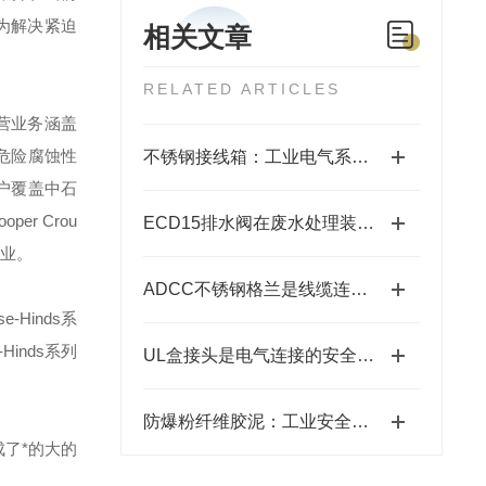
为解决紧迫
相关文章
RELATED ARTICLES
营业务涵盖
危险腐蚀性
不锈钢接线箱：工业电气系统的坚固守护者
户覆盖中石
ooper Crou
ECD15排水阀在废水处理装置中起着关键作用
业。
ADCC不锈钢格兰是线缆连接的坚固卫士
se-Hinds
系
-Hinds
系列
UL盒接头是电气连接的安全守护者
防爆粉纤维胶泥：工业安全的坚固防线
了*的大的