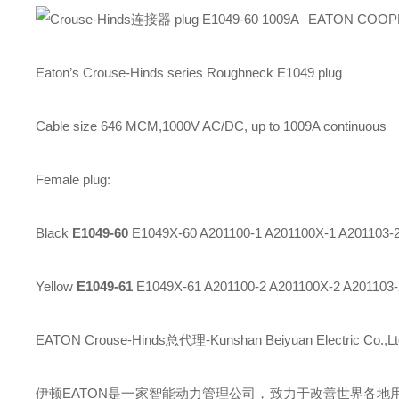
EATON COO
Eaton’s Crouse-Hinds series
Roughneck E1049 plug
Cable size 646 MCM,1000V AC/DC, up to 1009A continuous
Female plug:
Black
E1049-60
E1049X-60 A201100-1 A201100X-1 A201103-
Yellow
E1049-61
E1049X-61 A201100-2 A201100X-2 A201103-
EATON Crouse-Hinds总代理-Kunshan Beiyuan Electric Co.,Lt
伊顿
EATON
是一家智能动力管理公司，致力于改善世界各地