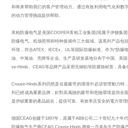
和将来帮助我们的客户管理动力。通过有效利用电气化和数字
的动力管理挑战提供帮助。
库柏防爆电气是美国
COOPER
库柏工业集团
(
现属于伊顿集团
防爆电气、机场照明和特种接插件三大领域。该系列产品包
环境，符合
ATEX
、
IECEx
、
UL
等国际防爆标准。作为*防爆
油、中海油、壳牌等企业。生产及研发基地分布于中国、美国
se-Hinds
、
CEAG
等品牌产品采用无铜铝等防腐蚀材质，具备
Crouse-Hinds
系列仍然是在最嚴苛的環境中必須管理動力時
列已經成為重要品牌，針對高風險的嚴苛和危險環境提供全
是伊頓重要的產品組合，提供可靠、有效率且安全的電力管理
德国
CEAG
创建于
1897
年，原属于
ABB
公司
,
二十世纪九十年
防爆电气生产商
CEAG Crouse-Hinds.
拥有一百多年生产防爆