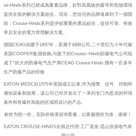
se-Hinds
系列已經成為重要品牌，針對高風險的嚴苛和危險環境
提供全面的解決方案組合。現在，您信任的品牌進展到下一個階
段：
Crouse-Hinds
系列是伊頓重要的產品組合，提供可靠、有效
率且安全的電力管理解決方案。
德国
CEAG
创建于
1897
年，原属于
ABB
公司
,
二十世纪九十年代被
美国
COOPER
集团收购
,
与旗下的
Crouse--Hinds
防爆电气公司组
成了*的大的防爆电气生产商
CEAG Crouse-Hinds.
拥有一百多年
生产防爆产品的经验
EATON MEDC
自
1975
年英国成立以来
,
作为报警、信号、控制和
通知设备制造商，该公司已经开发出了一系列专门为恶劣的环境
条件和有爆炸风险的区域而设计的产品
.
标价为统一价，实际价格请咨询客服，以客服报价为准，谢谢！
EATON CROUSE-HINDS
全国总代理-工厂直发-昆山倍源电气有
限公司