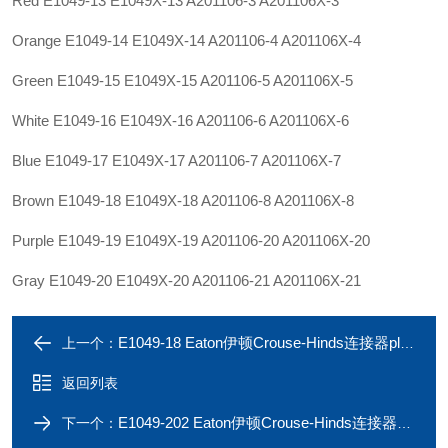
Red E1049-13 E1049X-13 A201106-3 A201106X-3
Orange E1049-14 E1049X-14 A201106-4 A201106X-4
Green E1049-15 E1049X-15 A201106-5 A201106X-5
White E1049-16 E1049X-16 A201106-6 A201106X-6
Blue E1049-17 E1049X-17 A201106-7 A201106X-7
Brown E1049-18 E1049X-18 A201106-8 A201106X-8
Purple E1049-19 E1049X-19 A201106-20 A201106X-20
Gray E1049-20 E1049X-20 A201106-21 A201106X-21
E1049-18 Eaton伊顿Crouse-Hinds连接器plug E1049-17 1009A
上一个：
返回列表
E1049-202 Eaton伊顿Crouse-Hinds连接器plug E1049-201 796A
下一个：