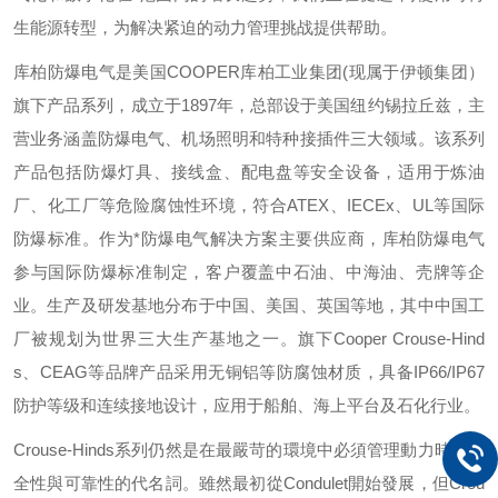
生能源转型，为解决紧迫的动力管理挑战提供帮助。
库柏防爆电气是美国
COOPER
库柏工业集团
(
现属于伊顿集团）
旗下产品系列，成立于
1897
年，总部设于美国纽约锡拉丘兹，主
营业务涵盖防爆电气、机场照明和特种接插件三大领域。该系列
产品包括防爆灯具、接线盒、配电盘等安全设备，适用于炼油
厂、化工厂等危险腐蚀性环境，符合
ATEX
、
IECEx
、
UL
等国际
防爆标准。作为*防爆电气解决方案主要供应商，库柏防爆电气
参与国际防爆标准制定，客户覆盖中石油、中海油、壳牌等企
业。生产及研发基地分布于中国、美国、英国等地，其中中国工
厂被规划为世界三大生产基地之一。旗下
Cooper Crouse-Hind
s
、
CEAG
等品牌产品采用无铜铝等防腐蚀材质，具备
IP66/IP67
防护等级和连续接地设计，应用于船舶、海上平台及石化行业。
Crouse-Hinds
系列仍然是在最嚴苛的環境中必須管理動力時，安
全性與可靠性的代名詞。雖然最初從
Condulet
開始發展，但
Crou