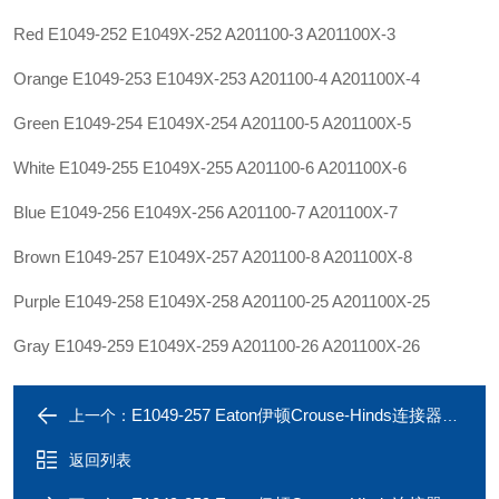
Red E1049-252 E1049X-252 A201100-3 A201100X-3
Orange E1049-253 E1049X-253 A201100-4 A201100X-4
Green E1049-254 E1049X-254 A201100-5 A201100X-5
White E1049-255 E1049X-255 A201100-6 A201100X-6
Blue E1049-256 E1049X-256 A201100-7 A201100X-7
Brown E1049-257 E1049X-257 A201100-8 A201100X-8
Purple E1049-258 E1049X-258 A201100-25 A201100X-25
Gray E1049-259 E1049X-259 A201100-26 A201100X-26
E1049-257 Eaton伊顿Crouse-Hinds连接器plug E1049-256 796A
上一个：
返回列表