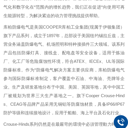
气化和数字化在*范围内的增长趋势，我们正在促进*向使用可再
生能源转型，为解决紧迫的动力管理挑战提供帮助。
库柏防爆电气是美国
COOPER
库柏工业集团
(
现属于伊顿集团）
旗下产品系列，成立于
1897
年，总部设于美国纽约锡拉丘兹，主
营业务涵盖防爆电气、机场照明和特种接插件三大领域。该系列
产品包括防爆灯具、接线盒、配电盘等安全设备，适用于炼油
厂、化工厂等危险腐蚀性环境，符合
ATEX
、
IECEx
、
UL
等国际
防爆标准。作为*防爆电气解决方案主要供应商，库柏防爆电气
参与国际防爆标准制定，客户覆盖中石油、中海油、壳牌等企
业。生产及研发基地分布于中国、美国、英国等地，其中中国工
厂被规划为世界三大生产基地之一。旗下
Cooper Crouse-Hind
s
、
CEAG
等品牌产品采用无铜铝等防腐蚀材质，具备
IP66/IP67
防护等级和连续接地设计，应用于船舶、海上平台及石化行业。
Crouse-Hinds
系列仍然是在最嚴苛的環境中必須管理動力時，安