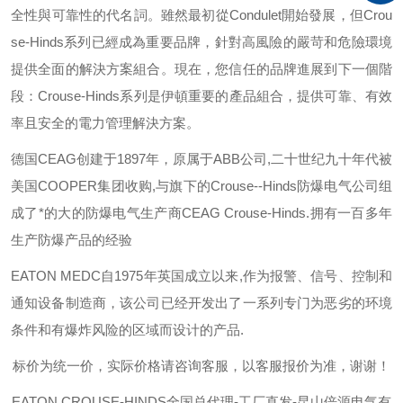
全性與可靠性的代名詞。雖然最初從
Condulet
開始發展，但
Crou
se-Hinds
系列已經成為重要品牌，針對高風險的嚴苛和危險環境
提供全面的解決方案組合。現在，您信任的品牌進展到下一個階
段：
Crouse-Hinds
系列是伊頓重要的產品組合，提供可靠、有效
率且安全的電力管理解決方案。
德国
CEAG
创建于
1897
年，原属于
ABB
公司
,
二十世纪九十年代被
美国
COOPER
集团收购
,
与旗下的
Crouse--Hinds
防爆电气公司组
成了*的大的防爆电气生产商
CEAG Crouse-Hinds.
拥有一百多年
生产防爆产品的经验
EATON MEDC
自
1975
年英国成立以来
,
作为报警、信号、控制和
通知设备制造商，该公司已经开发出了一系列专门为恶劣的环境
条件和有爆炸风险的区域而设计的产品
.
标价为统一价，实际价格请咨询客服，以客服报价为准，谢谢！
EATON CROUSE-HINDS
全国总代理-工厂直发-昆山倍源电气有