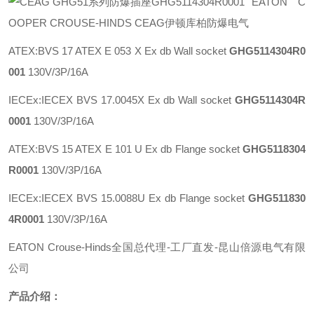
EATON C
OOPER CROUSE-HINDS CEAG伊顿库柏防爆电气
ATEX:BVS 17 ATEX E 053 X Ex db Wall socket
GHG5114304R0
001
130V/3P/16A
IECEx:IECEX BVS 17.0045X Ex db Wall socket
GHG5114304R
0001
130V/3P/16A
ATEX:BVS 15 ATEX E 101 U Ex db Flange socket
GHG5118304
R0001
130V/3P/16A
IECEx:IECEX BVS 15.0088U Ex db Flange socket
GHG511830
4R0001
130V/3P/16A
EATON Crouse-Hinds全国总代理-工厂直发-昆山倍源电气有限
公司
产品介绍：