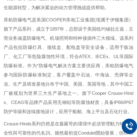
生能源转型，为解决紧迫的动力管理挑战提供帮助。
库柏防爆电气是美国
COOPER
库柏工业集团
(
现属于伊顿集团）
旗下产品系列，成立于
1897
年，总部设于美国纽约锡拉丘兹，主
营业务涵盖防爆电气、机场照明和特种接插件三大领域。该系列
产品包括防爆灯具、接线盒、配电盘等安全设备，适用于炼油
厂、化工厂等危险腐蚀性环境，符合
ATEX
、
IECEx
、
UL
等国际
防爆标准。作为*防爆电气解决方案主要供应商，库柏防爆电气
参与国际防爆标准制定，客户覆盖中石油、中海油、壳牌等企
业。生产及研发基地分布于中国、美国、英国等地，其中中国工
厂被规划为世界三大生产基地之一。旗下
Cooper Crouse-Hind
s
、
CEAG
等品牌产品采用无铜铝等防腐蚀材质，具备
IP66/IP67
防护等级和连续接地设计，应用于船舶、海上平台及石化行业。
Crouse-Hinds
系列仍然是在最嚴苛的環境中必須管理動力時，安
全性與可靠性的代名詞。雖然最初從
Condulet
開始發展，但
Crou