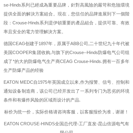
se-Hinds
系列已經成為重要品牌，針對高風險的嚴苛和危險環境
提供全面的解決方案組合。現在，您信任的品牌進展到下一個階
段：
Crouse-Hinds
系列是伊頓重要的產品組合，提供可靠、有效
率且安全的電力管理解決方案。
德国
CEAG
创建于
1897
年，原属于
ABB
公司
,
二十世纪九十年代被
美国
COOPER
集团收购
,
与旗下的
Crouse--Hinds
防爆电气公司组
成了*的大的防爆电气生产商
CEAG Crouse-Hinds.
拥有一百多年
生产防爆产品的经验
EATON MEDC
自
1975
年英国成立以来
,
作为报警、信号、控制和
通知设备制造商，该公司已经开发出了一系列专门为恶劣的环境
条件和有爆炸风险的区域而设计的产品
.
标价为统一价，实际价格请咨询客服，以客服报价为准，谢谢！
EATON CROUSE-HINDS
全国总代理-工厂直发-昆山倍源电气有
限公司