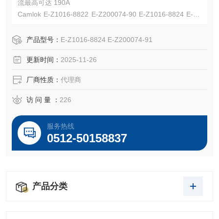
流最高可达 190A
Camlok E-Z1016-8822 E-Z200074-90 E-Z1016-8824 E-Z2
00074-91
UL认证E67181,CSA认证LR13963,NEMA 3R
产品型号：
E-Z1016-8824 E-Z200074-91
#6-#2 AWG,双螺钉固定,黄铜触点,公头,热塑性弹性体 (TPE),
更新时间：
2025-11-26
非硫化,600 Vac/dc
厂商性质：
代理商
访 问 量 ：
226
服务热线
0512-50158837
产品分类