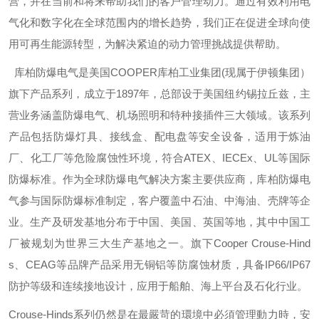
营，并在当前和将来帮助我们的客户管理动力。通过有效利用电
气化和数字化在全球范围内的增长趋势，我们正在促进全球向使
用可再生能源转型，为解决紧迫的动力管理挑战提供帮助。
库柏防爆电气是美国
COOPER
库柏工业集团
(
现属于伊顿集团）
旗下产品系列，成立于
1897
年，总部设于美国纽约锡拉丘兹，主
营业务涵盖防爆电气、机场照明和特种接插件三大领域。该系列
产品包括防爆灯具、接线盒、配电盘等安全设备，适用于炼油
厂、化工厂等危险腐蚀性环境，符合
ATEX
、
IECEx
、
UL
等国际
防爆标准。作为全球防爆电气解决方案主要供应商，库柏防爆电
气参与国际防爆标准制定，客户覆盖中石油、中海油、壳牌等企
业。生产及研发基地分布于中国、美国、英国等地，其中中国工
厂被规划为世界三大生产基地之一。旗下
Cooper Crouse-Hind
s
、
CEAG
等品牌产品采用无铜铝等防腐蚀材质，具备
IP66/IP67
防护等级和连续接地设计，应用于船舶、海上平台及石化行业。
Crouse-Hinds
系列仍然是在最嚴苛的環境中必須管理動力時，安