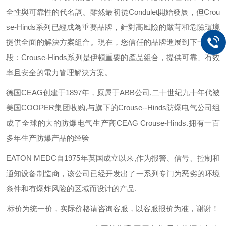
全性與可靠性的代名詞。雖然最初從
Condulet
開始發展，但
Crou
se-Hinds
系列已經成為重要品牌，針對高風險的嚴苛和危險環境
提供全面的解決方案組合。現在，您信任的品牌進展到下一個階
段：
Crouse-Hinds
系列是伊頓重要的產品組合，提供可靠、有效
率且安全的電力管理解決方案。
德国
CEAG
创建于
1897
年，原属于
ABB
公司
,
二十世纪九十年代被
美国
COOPER
集团收购
,
与旗下的
Crouse--Hinds
防爆电气公司组
成了全球的大的防爆电气生产商
CEAG Crouse-Hinds.
拥有一百
多年生产防爆产品的经验
EATON MEDC
自
1975
年英国成立以来
,
作为报警、信号、控制和
通知设备制造商，该公司已经开发出了一系列专门为恶劣的环境
条件和有爆炸风险的区域而设计的产品
.
标价为统一价，实际价格请咨询客服，以客服报价为准，谢谢！