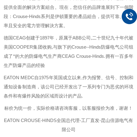
提供全面的解決方案組合。現在，您信任的品牌進展到下一個階
段：
Crouse-Hinds
系列是伊頓重要的產品組合，提供可靠、有效
率且安全的電力管理解決方案。
德国
CEAG
创建于
1897
年，原属于
ABB
公司
,
二十世纪九十年代被
美国
COOPER
集团收购
,
与旗下的
Crouse--Hinds
防爆电气公司组
成了*的大的防爆电气生产商
CEAG Crouse-Hinds.
拥有一百多年
生产防爆产品的经验
EATON MEDC
自
1975
年英国成立以来
,
作为报警、信号、控制和
通知设备制造商，该公司已经开发出了一系列专门为恶劣的环境
条件和有爆炸风险的区域而设计的产品
.
标价为统一价，实际价格请咨询客服，以客服报价为准，谢谢！
EATON CROUSE-HINDS
全国总代理-工厂直发-昆山倍源电气有
限公司