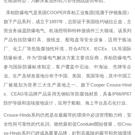
生能源转型，为解决紧迫的动力管理挑战提供帮助。
库柏防爆电气是美国
COOPER
库柏工业集团
(
现属于伊顿集团）
旗下产品系列，成立于
1897
年，总部设于美国纽约锡拉丘兹，主
营业务涵盖防爆电气、机场照明和特种接插件三大领域。该系列
产品包括防爆灯具、接线盒、配电盘等安全设备，适用于炼油
厂、化工厂等危险腐蚀性环境，符合
ATEX
、
IECEx
、
UL
等国际
防爆标准。作为*防爆电气解决方案主要供应商，库柏防爆电气
参与国际防爆标准制定，客户覆盖中石油、中海油、壳牌等企
业。生产及研发基地分布于中国、美国、英国等地，其中中国工
厂被规划为世界三大生产基地之一。旗下
Cooper Crouse-Hind
s
、
CEAG
等品牌产品采用无铜铝等防腐蚀材质，具备
IP66/IP67
防护等级和连续接地设计，应用于船舶、海上平台及石化行业。
Crouse-Hinds
系列仍然是在最嚴苛的環境中必須管理動力時，安
全性與可靠性的代名詞。雖然最初從
Condulet
開始發展，但
Crou
se-Hinds
系列已經成為重要品牌，針對高風險的嚴苛和危險環境