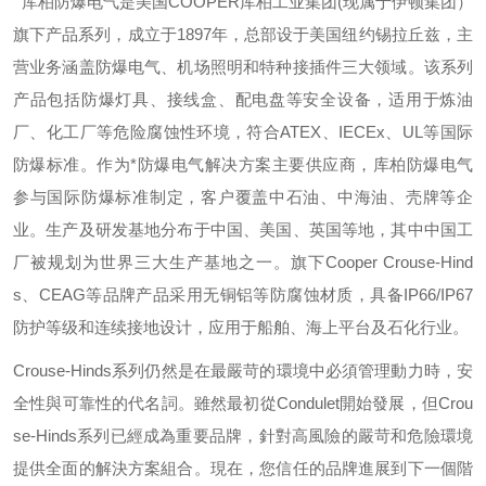
库柏防爆电气是美国
COOPER
库柏工业集团
(
现属于伊顿集团）
旗下产品系列，成立于
1897
年，总部设于美国纽约锡拉丘兹，主
营业务涵盖防爆电气、机场照明和特种接插件三大领域。该系列
产品包括防爆灯具、接线盒、配电盘等安全设备，适用于炼油
厂、化工厂等危险腐蚀性环境，符合
ATEX
、
IECEx
、
UL
等国际
防爆标准。作为*防爆电气解决方案主要供应商，库柏防爆电气
参与国际防爆标准制定，客户覆盖中石油、中海油、壳牌等企
业。生产及研发基地分布于中国、美国、英国等地，其中中国工
厂被规划为世界三大生产基地之一。旗下
Cooper Crouse-Hind
s
、
CEAG
等品牌产品采用无铜铝等防腐蚀材质，具备
IP66/IP67
防护等级和连续接地设计，应用于船舶、海上平台及石化行业。
Crouse-Hinds
系列仍然是在最嚴苛的環境中必須管理動力時，安
全性與可靠性的代名詞。雖然最初從
Condulet
開始發展，但
Crou
se-Hinds
系列已經成為重要品牌，針對高風險的嚴苛和危險環境
提供全面的解決方案組合。現在，您信任的品牌進展到下一個階