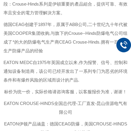
段：
Crouse-Hinds
系列是伊頓重要的產品組合，提供可靠、有效
率且安全的電力管理解決方案。
德国
CEAG
创建于
1897
年，原属于
ABB
公司
,
二十世纪九十年代被
美国
COOPER
集团收购
,
与旗下的
Crouse--Hinds
防爆电气公司组
成了*的大的防爆电气生产商
CEAG Crouse-Hinds.
拥有一百多年
生产防爆产品的经验
EATON MEDC
自
1975
年英国成立以来
,
作为报警、信号、控制和
通知设备制造商，该公司已经开发出了一系列专门为恶劣的环境
条件和有爆炸风险的区域而设计的产品
.
标价为统一价，实际价格请咨询客服，以客服报价为准，谢谢！
EATON CROUSE-HINDS
全国总代理-工厂直发-昆山倍源电气有
限公司
EATON伊顿
产品涵盖：德国CEAG防爆，美国CROUSE-HINDS