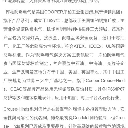
生能源转型，为解决紧迫的动力管理挑战提供帮助。
库柏防爆电气是美国
COOPER
库柏工业集团
(
现属于伊顿集团）
旗下产品系列，成立于
1897
年，总部设于美国纽约锡拉丘兹，主
营业务涵盖防爆电气、机场照明和特种接插件三大领域。该系列
产品包括防爆灯具、接线盒、配电盘等安全设备，适用于炼油
厂、化工厂等危险腐蚀性环境，符合
ATEX
、
IECEx
、
UL
等国际
防爆标准。作为*防爆电气解决方案主要供应商，库柏防爆电气
参与国际防爆标准制定，客户覆盖中石油、中海油、壳牌等企
业。生产及研发基地分布于中国、美国、英国等地，其中中国工
厂被规划为世界三大生产基地之一。旗下
Cooper Crouse-Hind
s
、
CEAG
等品牌产品采用无铜铝等防腐蚀材质，具备
IP66/IP67
防护等级和连续接地设计，应用于船舶、海上平台及石化行业。
Crouse-Hinds
系列仍然是在最嚴苛的環境中必須管理動力時，安
全性與可靠性的代名詞。雖然最初從
Condulet
開始發展，但
Crou
se-Hinds
系列已經成為重要品牌，針對高風險的嚴苛和危險環境