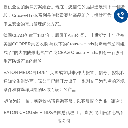
提供全面的解決方案組合。現在，您信任的品牌進展到下一個階
段：
Crouse-Hinds
系列是伊頓重要的產品組合，提供可靠、有效
率且安全的電力管理解決方案。
德国
CEAG
创建于
1897
年，原属于
ABB
公司
,
二十世纪九十年代被
美国
COOPER
集团收购
,
与旗下的
Crouse--Hinds
防爆电气公司组
成了*的大的防爆电气生产商
CEAG Crouse-Hinds.
拥有一百多年
生产防爆产品的经验
EATON MEDC
自
1975
年英国成立以来
,
作为报警、信号、控制和
通知设备制造商，该公司已经开发出了一系列专门为恶劣的环境
条件和有爆炸风险的区域而设计的产品
.
标价为统一价，实际价格请咨询客服，以客服报价为准，谢谢！
EATON CROUSE-HINDS
全国总代理-工厂直发-昆山倍源电气有
限公司