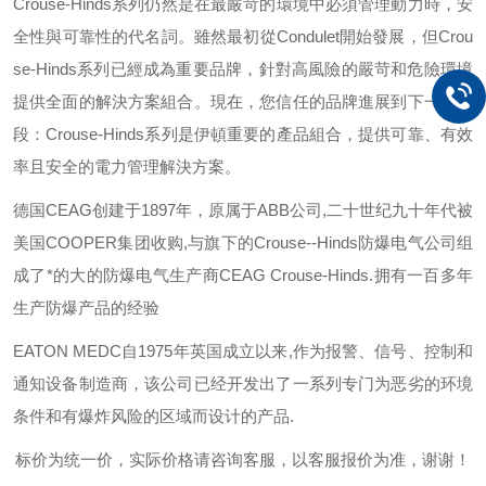
Crouse-Hinds
系列仍然是在最嚴苛的環境中必須管理動力時，安
全性與可靠性的代名詞。雖然最初從
Condulet
開始發展，但
Crou
se-Hinds
系列已經成為重要品牌，針對高風險的嚴苛和危險環境
提供全面的解決方案組合。現在，您信任的品牌進展到下一個階
段：
Crouse-Hinds
系列是伊頓重要的產品組合，提供可靠、有效
率且安全的電力管理解決方案。
德国
CEAG
创建于
1897
年，原属于
ABB
公司
,
二十世纪九十年代被
美国
COOPER
集团收购
,
与旗下的
Crouse--Hinds
防爆电气公司组
成了*的大的防爆电气生产商
CEAG Crouse-Hinds.
拥有一百多年
生产防爆产品的经验
EATON MEDC
自
1975
年英国成立以来
,
作为报警、信号、控制和
通知设备制造商，该公司已经开发出了一系列专门为恶劣的环境
条件和有爆炸风险的区域而设计的产品
.
标价为统一价，实际价格请咨询客服，以客服报价为准，谢谢！