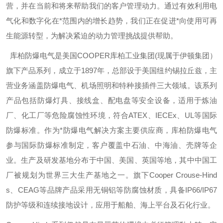
营，并在当前和将来帮助我们的客户管理动力。通过有效利用电
气化和数字化在*范围内的增长趋势，我们正在促进*向使用可再
生能源转型，为解决紧迫的动力管理挑战提供帮助。
库柏防爆电气是美国
COOPER
库柏工业集团
(
现属于伊顿集团）
旗下产品系列，成立于
1897
年，总部设于美国纽约锡拉丘兹，主
营业务涵盖防爆电气、机场照明和特种接插件三大领域。该系列
产品包括防爆灯具、接线盒、配电盘等安全设备，适用于炼油
厂、化工厂等危险腐蚀性环境，符合
ATEX
、
IECEx
、
UL
等国际
防爆标准。作为*防爆电气解决方案主要供应商，库柏防爆电气
参与国际防爆标准制定，客户覆盖中石油、中海油、壳牌等企
业。生产及研发基地分布于中国、美国、英国等地，其中中国工
厂被规划为世界三大生产基地之一。旗下
Cooper Crouse-Hind
s
、
CEAG
等品牌产品采用无铜铝等防腐蚀材质，具备
IP66/IP67
防护等级和连续接地设计，应用于船舶、海上平台及石化行业。