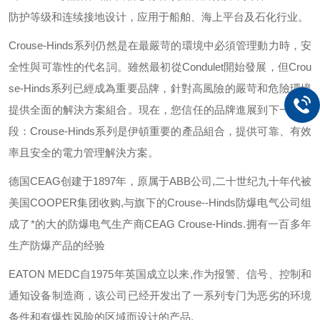
防护等级和连续接地设计，应用于船舶、海上平台及石化行业。
Crouse-Hinds
系列仍然是在最嚴苛的環境中必須管理動力時，安
全性與可靠性的代名詞。雖然最初從
Condulet
開始發展，但
Crou
se-Hinds
系列已經成為重要品牌，針對高風險的嚴苛和危險環境
提供全面的解決方案組合。現在，您信任的品牌進展到下一個階
段：
Crouse-Hinds
系列是伊頓重要的產品組合，提供可靠、有效
率且安全的電力管理解決方案。
德国
CEAG
创建于
1897
年，原属于
ABB
公司
,
二十世纪九十年代被
美国
COOPER
集团收购
,
与旗下的
Crouse--Hinds
防爆电气公司组
成了*的大的防爆电气生产商
CEAG Crouse-Hinds.
拥有一百多年
生产防爆产品的经验
EATON MEDC
自
1975
年英国成立以来
,
作为报警、信号、控制和
通知设备制造商，该公司已经开发出了一系列专门为恶劣的环境
条件和有爆炸风险的区域而设计的产品
.