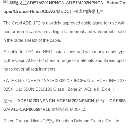
Eaton/Co
oper/Crouse-Hinds/CEAG/MEDC
伊顿库柏防爆电气
The Capri ADE-1F2 is a widely approved cable gland for use with
non-armored cables providing a flameproof and waterproof seal o
n the outer sheath of the cable.
Suitable for IEC and NEC installations and with many cable type
s, the Capri ADE-1F2 offers a range of materials and thread optio
ns to cover all requirements.
• ATEX No. INERIS 12ATEX0032X • IECEx No. IECEx INE 12.0
025X UL: 3DJN E310130 Class I Zone 2*, AEx e II, Ex e II
型号：
ADE1M201NPNCN-ADE1M202NPNCN
料号：
CAP806
674V1L-CAP806694V1L
黄铜镀镍 M20x1.5
Eaton Crouse-Hinds总代理-Kunshan Beiyuan Electric Co.,Ltd