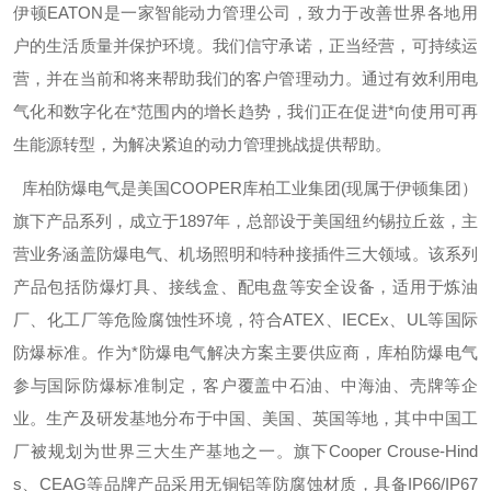
伊顿
EATON
是一家智能动力管理公司，致力于改善世界各地用
户的生活质量并保护环境。我们信守承诺，正当经营，可持续运
营，并在当前和将来帮助我们的客户管理动力。通过有效利用电
气化和数字化在*范围内的增长趋势，我们正在促进*向使用可再
生能源转型，为解决紧迫的动力管理挑战提供帮助。
库柏防爆电气是美国
COOPER
库柏工业集团
(
现属于伊顿集团）
旗下产品系列，成立于
1897
年，总部设于美国纽约锡拉丘兹，主
营业务涵盖防爆电气、机场照明和特种接插件三大领域。该系列
产品包括防爆灯具、接线盒、配电盘等安全设备，适用于炼油
厂、化工厂等危险腐蚀性环境，符合
ATEX
、
IECEx
、
UL
等国际
防爆标准。作为*防爆电气解决方案主要供应商，库柏防爆电气
参与国际防爆标准制定，客户覆盖中石油、中海油、壳牌等企
业。生产及研发基地分布于中国、美国、英国等地，其中中国工
厂被规划为世界三大生产基地之一。旗下
Cooper Crouse-Hind
s
、
CEAG
等品牌产品采用无铜铝等防腐蚀材质，具备
IP66/IP67