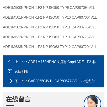
ADE1M500NPNCN -1F2 NP ISO50 TYP9
CAP807094V1L
ADE1M501NPNCN -1F2 NP ISO50 TYP10
CAP807004V1L
ADE1M502NPNCN -1F2 NP ISO50 TYP11
CAP807084V1L
ADE1M632NPNCN -1F2 NP ISO63 TYP11
CAP807294V1L
ADE1M633NPNCN -1F2 NP ISO63 TYP12
CAP807204V1L
ADE1M163NPNCN 库柏Capri ADE-1F2-非铠戈兰CAP806504V1L
上一个：
返回列表
CAP806604V1L-CAP806774V1L-非铠戈兰ADE1M203NPNCN-ADE1M251NPNCN
下一个：
在线留言