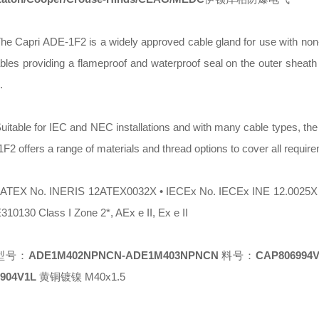
he Capri ADE-1F2 is a widely approved cable gland for use with no
bles providing a flameproof and waterproof seal on the outer sheath 
.
uitable for IEC and NEC installations and with many cable types, th
1F2 offers a range of materials and thread options to cover all requir
 ATEX No. INERIS 12ATEX0032X • IECEx No. IECEx INE 12.0025
310130 Class I Zone 2*, AEx e II, Ex e II
型号：
ADE1M402NPNCN-ADE1M403NPNCN
料号：
CAP806994
6904V1L
黄铜镀镍 M40x1.5