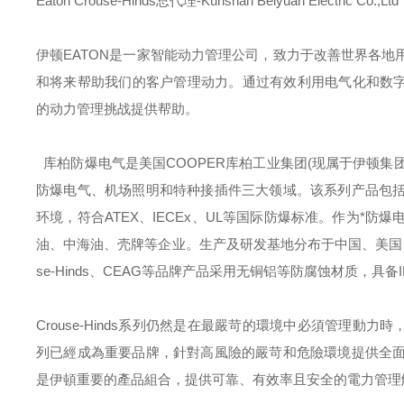
Eaton Crouse-Hinds总代理-Kunshan Beiyuan Electric Co.,Ltd
伊顿
EATON
是一家智能动力管理公司，致力于改善世界各地
和将来帮助我们的客户管理动力。通过有效利用电气化和数字
的动力管理挑战提供帮助。
库柏防爆电气是美国
COOPER
库柏工业集团
(
现属于伊顿集
防爆电气、机场照明和特种接插件三大领域。该系列产品包
环境，符合
ATEX
、
IECEx
、
UL
等国际防爆标准。作为*防爆
油、中海油、壳牌等企业。生产及研发基地分布于中国、美国
se-Hinds
、
CEAG
等品牌产品采用无铜铝等防腐蚀材质，具备
Crouse-Hinds
系列仍然是在最嚴苛的環境中必須管理動力時
列已經成為重要品牌，針對高風險的嚴苛和危險環境提供全
是伊頓重要的產品組合，提供可靠、有效率且安全的電力管理