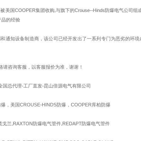
代被美国
COOPER
集团收购
,
与旗下的
Crouse--Hinds
防爆电气公司组成
产品的经验
制和通知设备制造商，该公司已经开发出了一系列专门为恶劣的环境
格请咨询客服，以客服报价为准，谢谢！
全国总代理-工厂直发-昆山倍源电气有限公司
爆，美国CROUSE-HINDS防爆，COOPER库柏防爆
缆戈兰,RAXTON防爆电气管件,REDAPT防爆电气管件