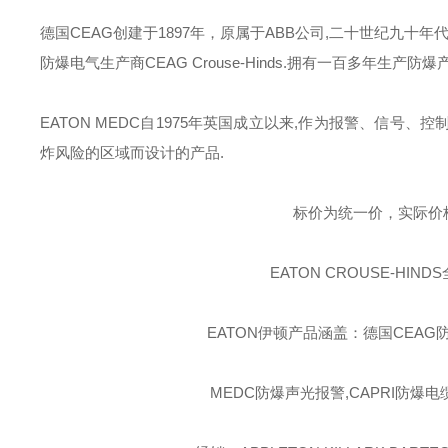
德国
CEAG
创建于
1897
年，原属于
ABB
公司
,
二十世纪九十年
防爆电气生产商
CEAG Crouse-Hinds.
拥有一百多年生产防爆
EATON MEDC
自
1975
年英国成立以来
,
作为报警、信号、控
炸风险的区域而设计的产品
.
标价为统一价，实际价
EATON CROUSE-HINDS
EATON伊顿
产品涵盖：德国CEAG防
MEDC防爆声光报警,CAPRI防爆电