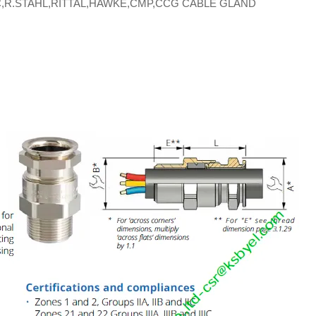
R.STAHL,RITTAL,HAWKE,CMP,CCG CABLE GLAND