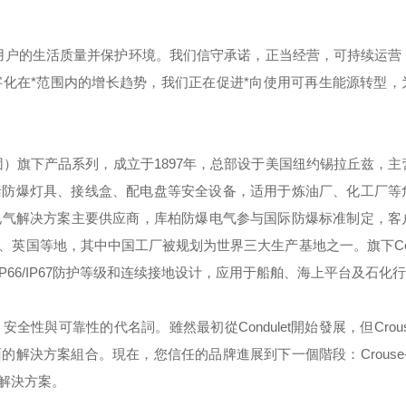
用户的生活质量并保护环境。我们信守承诺，正当经营，可持续运营
化在*范围内的增长趋势，我们正在促进*向使用可再生能源转型，
团）旗下产品系列，成立于
1897
年，总部设于美国纽约锡拉丘兹，主
括防爆灯具、接线盒、配电盘等安全设备，适用于炼油厂、化工厂等
电气解决方案主要供应商，库柏防爆电气参与国际防爆标准制定，客
、英国等地，其中中国工厂被规划为世界三大生产基地之一。旗下
C
IP66/IP67
防护等级和连续接地设计，应用于船舶、海上平台及石化行
，安全性與可靠性的代名詞。雖然最初從
Condulet
開始發展，但
Crou
面的解決方案組合。現在，您信任的品牌進展到下一個階段：
Crouse
解決方案。