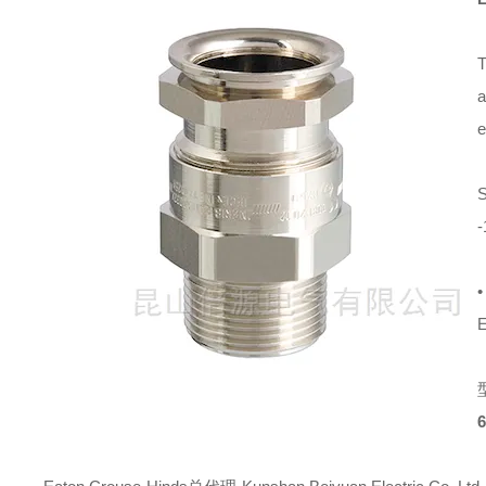
T
a
e
S
-
•
E