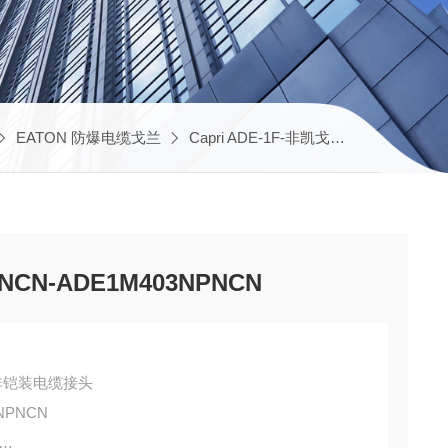
EATON 防爆电缆戈兰
Capri ADE-1F-非凯戈兰
CAP8069
NCN-ADE1M403NPNCN
F2 - 非铠装电缆接头
NPNCN