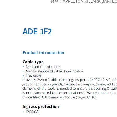
经销：APPLETON,KILLARK,BARTEC,