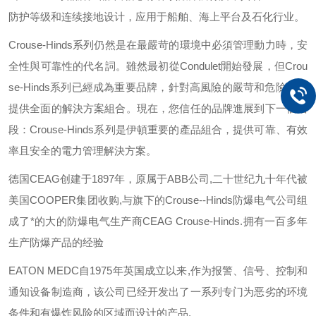
防护等级和连续接地设计，应用于船舶、海上平台及石化行业。
Crouse-Hinds
系列仍然是在最嚴苛的環境中必須管理動力時，安
全性與可靠性的代名詞。雖然最初從
Condulet
開始發展，但
Crou
se-Hinds
系列已經成為重要品牌，針對高風險的嚴苛和危險環境
提供全面的解決方案組合。現在，您信任的品牌進展到下一個階
段：
Crouse-Hinds
系列是伊頓重要的產品組合，提供可靠、有效
率且安全的電力管理解決方案。
德国
CEAG
创建于
1897
年，原属于
ABB
公司
,
二十世纪九十年代被
美国
COOPER
集团收购
,
与旗下的
Crouse--Hinds
防爆电气公司组
成了*的大的防爆电气生产商
CEAG Crouse-Hinds.
拥有一百多年
生产防爆产品的经验
EATON MEDC
自
1975
年英国成立以来
,
作为报警、信号、控制和
通知设备制造商，该公司已经开发出了一系列专门为恶劣的环境
条件和有爆炸风险的区域而设计的产品
.