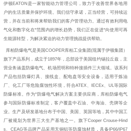
伊顿
EATON
是一家智能动力管理公司，致力于改善世界各地用
户的生活质量并保护环境。我们信守承诺，正当经营，可持续运
营，并在当前和将来帮助我们的客户管理动力。通过有效利用电
气化和数字化在*范围内的增长趋势，我们正在促进*向使用可再
生能源转型，为解决紧迫的动力管理挑战提供帮助。
库柏防爆电气是美国
COOPER
库柏工业集团
(
现属于伊顿集团）
旗下产品系列，成立于
1897
年，总部设于美国纽约锡拉丘兹，主
营业务涵盖防爆电气、机场照明和特种接插件三大领域。该系列
产品包括防爆灯具、接线盒、配电盘等安全设备，适用于炼油
厂、化工厂等危险腐蚀性环境，符合
ATEX
、
IECEx
、
UL
等国际
防爆标准。作为*防爆电气解决方案主要供应商，库柏防爆电气
参与国际防爆标准制定，客户覆盖中石油、中海油、壳牌等企
业。生产及研发基地分布于中国、美国、英国等地，其中中国工
厂被规划为世界三大生产基地之一。旗下
Cooper Crouse-Hind
s
、
CEAG
等品牌产品采用无铜铝等防腐蚀材质，具备
IP66/IP67