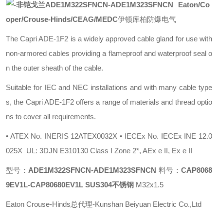
Eaton/Co
oper/Crouse-Hinds/CEAG/MEDC
伊顿库柏防爆电气
The Capri ADE-1F2 is a widely approved cable gland for use with
non-armored cables providing a flameproof and waterproof seal o
n the outer sheath of the cable.
Suitable for IEC and NEC installations and with many cable type
s, the Capri ADE-1F2 offers a range of materials and thread optio
ns to cover all requirements.
• ATEX No. INERIS 12ATEX0032X • IECEx No. IECEx INE 12.0
025X UL: 3DJN E310130 Class I Zone 2*, AEx e II, Ex e II
型号：
ADE1M322SFNCN-ADE1M323SFNCN
料号：
CAP8068
9EV1L
-CAP80680EV1L SUS304不锈钢
M32x1.5
Eaton Crouse-Hinds总代理-Kunshan Beiyuan Electric Co.,Ltd