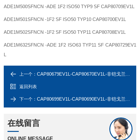
ADE1M500SFNCN -ADE 1F2 ISO50 TYP9 SF
CAP80709EV1L
ADE1M501SFNCN -1F2 SF ISO50 TYP10
CAP80700EV1L
ADE1M502SFNCN -1F2 SF ISO50 TYP11
CAP80708EV1L
ADE1M632SFNCN -ADE 1F2 ISO63 TYP11 SF
CAP80729EV1
L
CAP80679EV1L-CAP80670EV1L-非铠戈兰ADE1M252SFNCN-ADE1M253SFNCN
上一个：
返回列表
CAP80699EV1L-CAP80690EV1L-非铠戈兰ADE1M402SFNCN-ADE1M403SFNCN
下一个：
在线留言
ONLINE MESSAGE