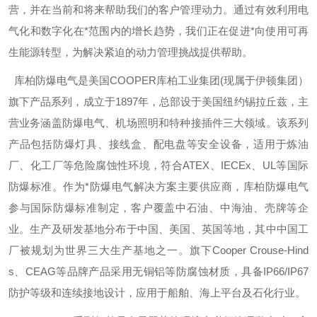
营，并在当前和将来帮助我们的客户管理动力。通过有效利用电
气化和数字化在*范围内的增长趋势，我们正在促进*向使用可再
生能源转型，为解决紧迫的动力管理挑战提供帮助。
库柏防爆电气是美国
COOPER
库柏工业集团
(
现属于伊顿集团）
旗下产品系列，成立于
1897
年，总部设于美国纽约锡拉丘兹，主
营业务涵盖防爆电气、机场照明和特种接插件三大领域。该系列
产品包括防爆灯具、接线盒、配电盘等安全设备，适用于炼油
厂、化工厂等危险腐蚀性环境，符合
ATEX
、
IECEx
、
UL
等国际
防爆标准。作为*防爆电气解决方案主要供应商，库柏防爆电气
参与国际防爆标准制定，客户覆盖中石油、中海油、壳牌等企
业。生产及研发基地分布于中国、美国、英国等地，其中中国工
厂被规划为世界三大生产基地之一。旗下
Cooper Crouse-Hind
s
、
CEAG
等品牌产品采用无铜铝等防腐蚀材质，具备
IP66/IP67
防护等级和连续接地设计，应用于船舶、海上平台及石化行业。