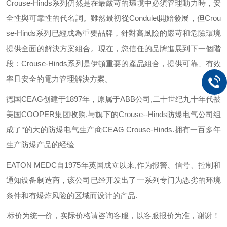
Crouse-Hinds
系列仍然是在最嚴苛的環境中必須管理動力時，安
全性與可靠性的代名詞。雖然最初從
Condulet
開始發展，但
Crou
se-Hinds
系列已經成為重要品牌，針對高風險的嚴苛和危險環境
提供全面的解決方案組合。現在，您信任的品牌進展到下一個階
段：
Crouse-Hinds
系列是伊頓重要的產品組合，提供可靠、有效
率且安全的電力管理解決方案。
德国
CEAG
创建于
1897
年，原属于
ABB
公司
,
二十世纪九十年代被
美国
COOPER
集团收购
,
与旗下的
Crouse--Hinds
防爆电气公司组
成了*的大的防爆电气生产商
CEAG Crouse-Hinds.
拥有一百多年
生产防爆产品的经验
EATON MEDC
自
1975
年英国成立以来
,
作为报警、信号、控制和
通知设备制造商，该公司已经开发出了一系列专门为恶劣的环境
条件和有爆炸风险的区域而设计的产品
.
标价为统一价，实际价格请咨询客服，以客服报价为准，谢谢！