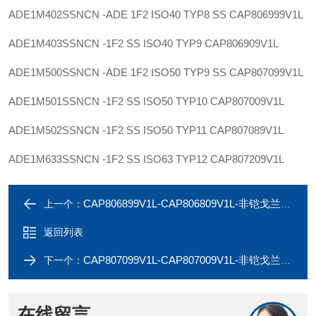
ADE1M402SSNCN -ADE 1F2 ISO40 TYP8 SS
CAP806999V1L
ADE1M403SSNCN -1F2 SS ISO40 TYP9
CAP806909V1L
ADE1M500SSNCN -ADE 1F2 ISO50 TYP9 SS
CAP807099V1L
ADE1M501SSNCN -1F2 SS ISO50 TYP10
CAP807009V1L
ADE1M502SSNCN -1F2 SS ISO50 TYP11
CAP807089V1L
ADE1M633SSNCN -1F2 SS ISO63 TYP12
CAP807209V1L
CAP806899V1L-CAP806809V1L-非铠戈兰ADE1M322SSNCN-ADE1M323SSNCN
上一个：
返回列表
CAP807099V1L-CAP807009V1L-非铠戈兰ADE1M500SSNCN-ADE1M501SSNCN
下一个：
在线留言