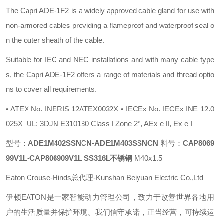
The Capri ADE-1F2 is a widely approved cable gland for use with
non-armored cables providing a flameproof and waterproof seal o
n the outer sheath of the cable.
Suitable for IEC and NEC installations and with many cable type
s, the Capri ADE-1F2 offers a range of materials and thread optio
ns to cover all requirements.
• ATEX No. INERIS 12ATEX0032X • IECEx No. IECEx INE 12.0
025X UL: 3DJN E310130 Class I Zone 2*, AEx e II, Ex e II
型号：
ADE1M402SSNCN-ADE1M403SSNCN
料号：
CAP8069
99V1L
-CAP806909V1L SS316L不锈钢
M40x1.5
Eaton Crouse-Hinds总代理-Kunshan Beiyuan Electric Co.,Ltd
伊顿
EATON
是一家智能动力管理公司，致力于改善世界各地用
户的生活质量并保护环境。我们信守承诺，正当经营，可持续运