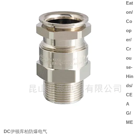
Eat
on/
Co
op
er/
Cr
ou
se-
Hin
ds/
CE
A
G/
ME
DC
伊顿库柏防爆电气