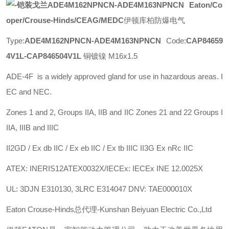
Eaton/Co
oper/Crouse-Hinds/CEAG/MEDC
伊顿库柏防爆电气
Type:
ADE4M162NPNCN-ADE4M163NPNCN
Code:
CAP84659
4V1L-CAP846504V1L
铜镀镍 M16x1.5
ADE-4F is a widely approved gland for use in hazardous areas. I
EC and NEC.
Zones 1 and 2, Groups IIA, IIB and IIC Zones 21 and 22 Groups I
IIA, IIIB and IIIC
II2GD / Ex db IIC / Ex eb IIC / Ex tb IIIC II3G Ex nRc IIC
ATEX: INERIS12ATEX0032X/IECEx: IECEx INE 12.0025X
UL: 3DJN E310130, 3LRC E314047 DNV: TAE000010X
Eaton Crouse-Hinds总代理-Kunshan Beiyuan Electric Co.,Ltd