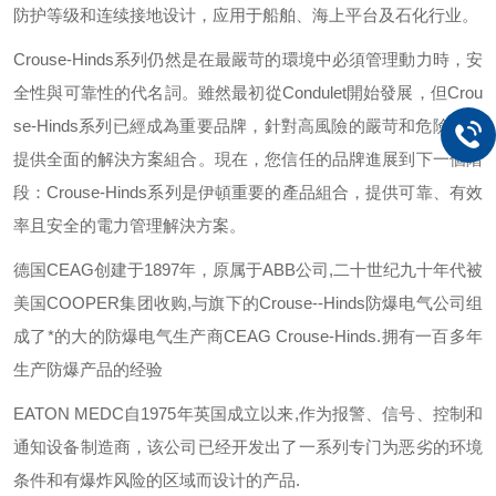
防护等级和连续接地设计，应用于船舶、海上平台及石化行业。
Crouse-Hinds
系列仍然是在最嚴苛的環境中必須管理動力時，安
全性與可靠性的代名詞。雖然最初從
Condulet
開始發展，但
Crou
se-Hinds
系列已經成為重要品牌，針對高風險的嚴苛和危險環境
提供全面的解決方案組合。現在，您信任的品牌進展到下一個階
段：
Crouse-Hinds
系列是伊頓重要的產品組合，提供可靠、有效
率且安全的電力管理解決方案。
德国
CEAG
创建于
1897
年，原属于
ABB
公司
,
二十世纪九十年代被
美国
COOPER
集团收购
,
与旗下的
Crouse--Hinds
防爆电气公司组
成了*的大的防爆电气生产商
CEAG Crouse-Hinds.
拥有一百多年
生产防爆产品的经验
EATON MEDC
自
1975
年英国成立以来
,
作为报警、信号、控制和
通知设备制造商，该公司已经开发出了一系列专门为恶劣的环境
条件和有爆炸风险的区域而设计的产品
.