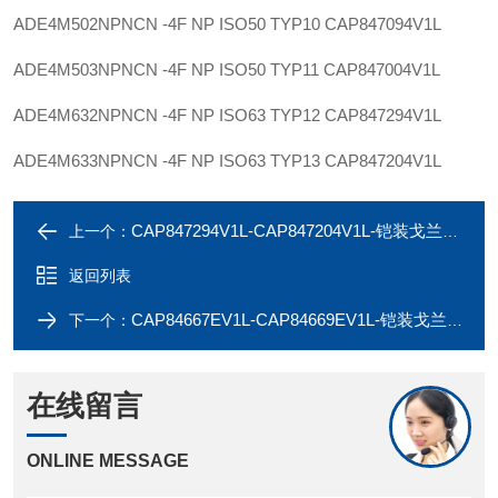
ADE4M502NPNCN -4F NP ISO50 TYP10
CAP847094V1L
ADE4M503NPNCN -4F NP ISO50 TYP11
CAP847004V1L
ADE4M632NPNCN -4F NP ISO63 TYP12
CAP847294V1L
ADE4M633NPNCN -4F NP ISO63 TYP13
CAP847204V1L
CAP847294V1L-CAP847204V1L-铠装戈兰ADE4M632NPNCN-ADE4M633NPNCN
上一个：
返回列表
CAP84667EV1L-CAP84669EV1L-铠装戈兰ADE4M201SFNCN-ADE4M202SFNCN
下一个：
在线留言
ONLINE MESSAGE