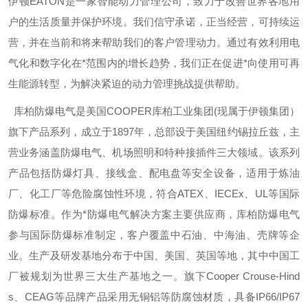
伊顿
EATON
是一家智能动力管理公司，致力于改善世界各地用
户的生活质量并保护环境。我们信守承诺，正当经营，可持续运
营，并在当前和将来帮助我们的客户管理动力。通过有效利用电
气化和数字化在*范围内的增长趋势，我们正在促进*向使用可再
生能源转型，为解决紧迫的动力管理挑战提供帮助。
库柏防爆电气是美国
COOPER
库柏工业集团
(
现属于伊顿集团）
旗下产品系列，成立于
1897
年，总部设于美国纽约锡拉丘兹，主
营业务涵盖防爆电气、机场照明和特种接插件三大领域。该系列
产品包括防爆灯具、接线盒、配电盘等安全设备，适用于炼油
厂、化工厂等危险腐蚀性环境，符合
ATEX
、
IECEx
、
UL
等国际
防爆标准。作为*防爆电气解决方案主要供应商，库柏防爆电气
参与国际防爆标准制定，客户覆盖中石油、中海油、壳牌等企
业。生产及研发基地分布于中国、美国、英国等地，其中中国工
厂被规划为世界三大生产基地之一。旗下
Cooper Crouse-Hind
s
、
CEAG
等品牌产品采用无铜铝等防腐蚀材质，具备
IP66/IP67