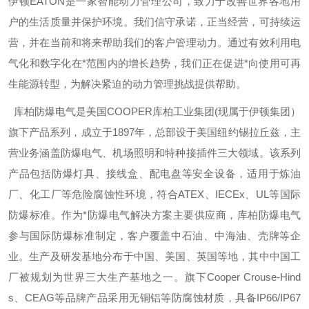
伊顿
EATON
是一家智能动力管理公司，致力于改善世界各地用
户的生活质量并保护环境。我们信守承诺，正当经营，可持续运
营，并在当前和将来帮助我们的客户管理动力。通过有效利用电
气化和数字化在*范围内的增长趋势，我们正在促进*向使用可再
生能源转型，为解决紧迫的动力管理挑战提供帮助。
库柏防爆电气是美国
COOPER
库柏工业集团
(
现属于伊顿集团）
旗下产品系列，成立于
1897
年，总部设于美国纽约锡拉丘兹，主
营业务涵盖防爆电气、机场照明和特种接插件三大领域。该系列
产品包括防爆灯具、接线盒、配电盘等安全设备，适用于炼油
厂、化工厂等危险腐蚀性环境，符合
ATEX
、
IECEx
、
UL
等国际
防爆标准。作为*防爆电气解决方案主要供应商，库柏防爆电气
参与国际防爆标准制定，客户覆盖中石油、中海油、壳牌等企
业。生产及研发基地分布于中国、美国、英国等地，其中中国工
厂被规划为世界三大生产基地之一。旗下
Cooper Crouse-Hind
s
、
CEAG
等品牌产品采用无铜铝等防腐蚀材质，具备
IP66/IP67