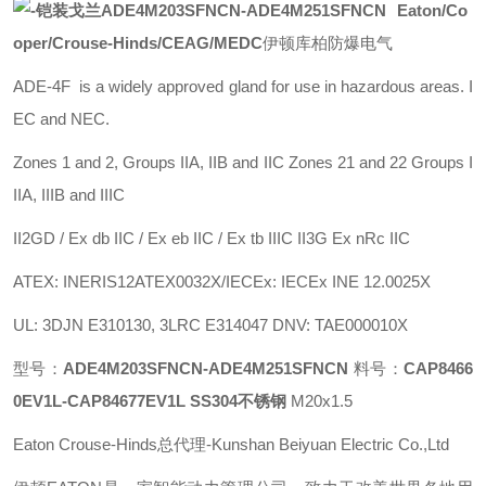
Eaton/Co
oper/Crouse-Hinds/CEAG/MEDC
伊顿库柏防爆电气
ADE-4F is a widely approved gland for use in hazardous areas. I
EC and NEC.
Zones 1 and 2, Groups IIA, IIB and IIC Zones 21 and 22 Groups I
IIA, IIIB and IIIC
II2GD / Ex db IIC / Ex eb IIC / Ex tb IIIC II3G Ex nRc IIC
ATEX: INERIS12ATEX0032X/IECEx: IECEx INE 12.0025X
UL: 3DJN E310130, 3LRC E314047 DNV: TAE000010X
型号：
ADE4M203SFNCN-ADE4M251SFNCN
料号：
CAP8466
0EV1L-CAP84677EV1L SS304不锈钢
M20x1.5
Eaton Crouse-Hinds总代理-Kunshan Beiyuan Electric Co.,Ltd