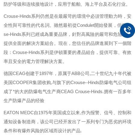
防护等级和连续接地设计，应用于船舶、海上平台及石化行业。
Crouse-Hinds
系列仍然是在最嚴苛的環境中必須管理動力時，安
全性與可靠性的代名詞。雖然最初從
Condulet
開始發展，但
Crou
se-Hinds
系列已經成為重要品牌，針對高風險的嚴苛和危險環境
提供全面的解決方案組合。現在，您信任的品牌進展到下一個階
段：
Crouse-Hinds
系列是伊頓重要的產品組合，提供可靠、有效
率且安全的電力管理解決方案。
德国
CEAG
创建于
1897
年，原属于
ABB
公司
,
二十世纪九十年代被
美国
COOPER
集团收购
,
与旗下的
Crouse--Hinds
防爆电气公司组
成了*的大的防爆电气生产商
CEAG Crouse-Hinds.
拥有一百多年
生产防爆产品的经验
EATON MEDC
自
1975
年英国成立以来
,
作为报警、信号、控制和
通知设备制造商，该公司已经开发出了一系列专门为恶劣的环境
条件和有爆炸风险的区域而设计的产品
.