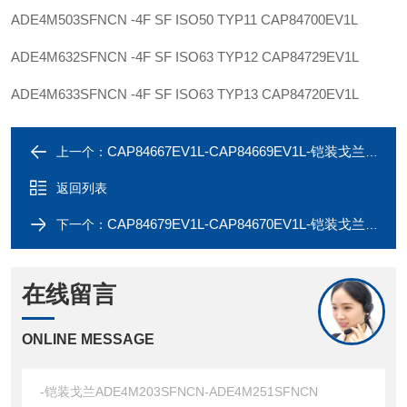
ADE4M503SFNCN -4F SF ISO50 TYP11
CAP84700EV1L
ADE4M632SFNCN -4F SF ISO63 TYP12
CAP84729EV1L
ADE4M633SFNCN -4F SF ISO63 TYP13
CAP84720EV1L
CAP84667EV1L-CAP84669EV1L-铠装戈兰ADE4M201SFNCN-ADE4M202SFNCN
上一个：
返回列表
CAP84679EV1L-CAP84670EV1L-铠装戈兰ADE4M252SFNCN-ADE4M253SFNCN
下一个：
在线留言
ONLINE MESSAGE