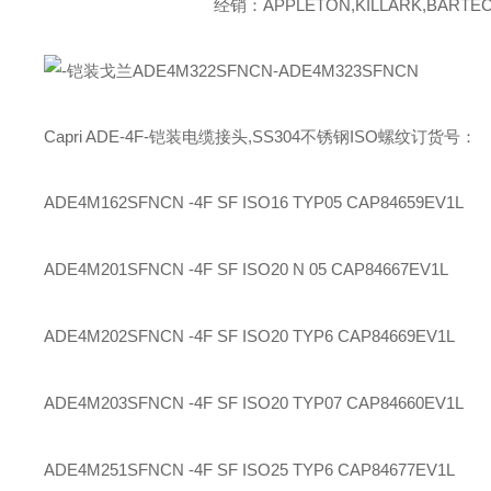
经销：APPLETON,KILLARK,BARTEC,
Capri ADE-4F-铠装电缆接头,SS304不锈钢ISO螺纹订货号：
ADE4M162SFNCN -4F SF ISO16 TYP05
CAP84659EV1L
ADE4M201SFNCN -4F SF ISO20 N 05
CAP84667EV1L
ADE4M202SFNCN -4F SF ISO20 TYP6
CAP84669EV1L
ADE4M203SFNCN -4F SF ISO20 TYP07
CAP84660EV1L
ADE4M251SFNCN -4F SF ISO25 TYP6
CAP84677EV1L