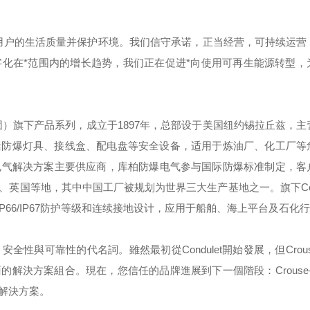
用户的生活质量并保护环境。我们信守承诺，正当经营，可持续运营
化在*范围内的增长趋势，我们正在促进*向使用可再生能源转型，
团）旗下产品系列，成立于
1897
年，总部设于美国纽约锡拉丘兹，主
括防爆灯具、接线盒、配电盘等安全设备，适用于炼油厂、化工厂等
电气解决方案主要供应商，库柏防爆电气参与国际防爆标准制定，客
、英国等地，其中中国工厂被规划为世界三大生产基地之一。旗下
C
IP66/IP67
防护等级和连续接地设计，应用于船舶、海上平台及石化行
，安全性與可靠性的代名詞。雖然最初從
Condulet
開始發展，但
Crou
面的解決方案組合。現在，您信任的品牌進展到下一個階段：
Crouse
解決方案。