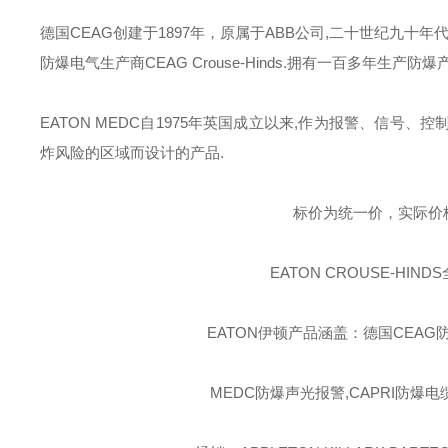
德国
CEAG
创建于
1897
年，原属于
ABB
公司
,
二十世纪九十年
防爆电气生产商
CEAG Crouse-Hinds.
拥有一百多年生产防爆
EATON MEDC
自
1975
年英国成立以来
,
作为报警、信号、控
炸风险的区域而设计的产品
.
标价为统一价，实际价
EATON CROUSE-HINDS
EATON伊顿
产品涵盖：德国CEAG防
MEDC防爆声光报警,CAPRI防爆电