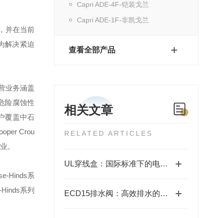
Capri ADE-4F-铠装戈兰
Capri ADE-1F-非凯戈兰
，并在当前
为解决紧迫
查看全部产品
营业务涵盖
危险腐蚀性
相关文章
户覆盖中石
ooper Crou
RELATED ARTICLES
业。
UL穿线盒：国际标准下的电气管路连接与保护节点
se-Hinds
系
-Hinds
系列
ECD15排水阀：高效排水的理想之选