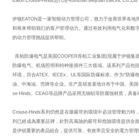
Eaton Crouse-Hinds总代理-Kunshan Beiyuan Electric Co.,Ltd
伊顿
EATON
是一家智能动力管理公司，致力于改善世界各地
和将来帮助我们的客户管理动力。通过有效利用电气化和数字
的动力管理挑战提供帮助。
库柏防爆电气是美国
COOPER
库柏工业集团
(
现属于伊顿集
防爆电气、机场照明和特种接插件三大领域。该系列产品包
环境，符合
ATEX
、
IECEx
、
UL
等国际防爆标准。作为*防爆
油、中海油、壳牌等企业。生产及研发基地分布于中国、美国
se-Hinds
、
CEAG
等品牌产品采用无铜铝等防腐蚀材质，具备
Crouse-Hinds
系列仍然是在最嚴苛的環境中必須管理動力時
列已經成為重要品牌，針對高風險的嚴苛和危險環境提供全
是伊頓重要的產品組合，提供可靠、有效率且安全的電力管理