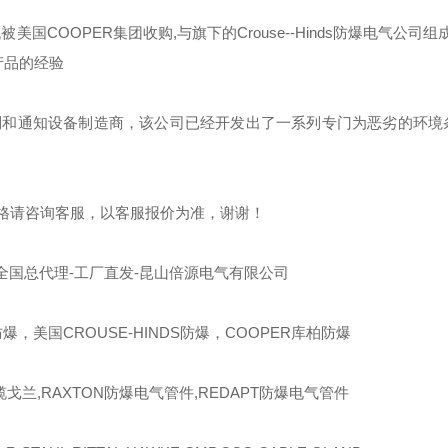
代被美国
COOPER
集团收购
,
与旗下的
Crouse--Hinds
防爆电气公司组成
产品的经验
制和通知设备制造商，该公司已经开发出了一系列专门为恶劣的环境
格请咨询客服，以客服报价为准，谢谢！
全国总代理-工厂直发-昆山倍源电气有限公司
爆，美国CROUSE-HINDS防爆，COOPER库柏防爆
缆戈兰,RAXTON防爆电气管件,REDAPT防爆电气管件