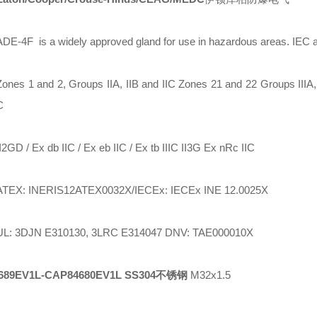
ADE-4F is a widely approved gland for use in hazardous areas. IEC
Zones 1 and 2, Groups IIA, IIB and IIC Zones 21 and 22 Groups IIIA, I
C
II2GD / Ex db IIC / Ex eb IIC / Ex tb IIIC II3G Ex nRc IIC
ATEX: INERIS12ATEX0032X/IECEx: IECEx INE 12.0025X
UL: 3DJN E310130, 3LRC E314047 DNV: TAE000010X
689EV1L-CAP84680EV1L SS304不锈钢
M32x1.5