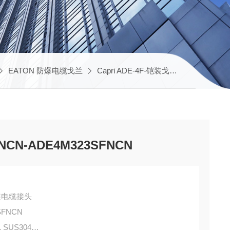
EATON 防爆电缆戈兰
Capri ADE-4F-铠装戈兰
CAP8468
CN-ADE4M323SFNCN
F-铠装电缆接头
SFNCN
 SUS304