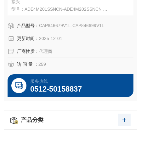
接头
型号：ADE4M201SSNCN-ADE4M202SSNCN
料号：CAP846679V1L-CAP846699V1L
Capri ADE-4F 防爆且安全性更高的铠装电缆接头。
产品型号：
CAP846679V1L-CAP846699V1L
Capri ADE-4F 适用于 IEC 和 NEC 安装，并可与多种电缆类
更新时间：
2025-12-01
型配合使用。
厂商性质：
代理商
访 问 量 ：
259
服务热线
0512-50158837
产品分类