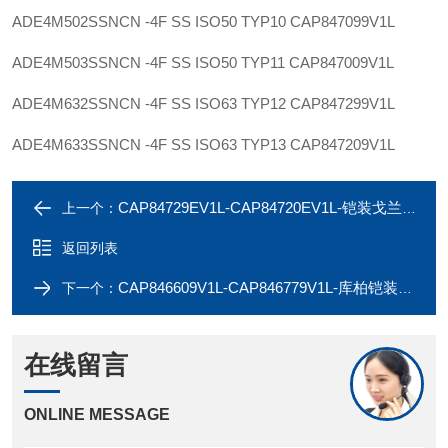
ADE4M502SSNCN -4F SS ISO50 TYP10
CAP847099V1L
ADE4M503SSNCN -4F SS ISO50 TYP11
CAP847009V1L
ADE4M632SSNCN -4F SS ISO63 TYP12
CAP847299V1L
ADE4M633SSNCN -4F SS ISO63 TYP13
CAP847209V1L
CAP84729EV1L-CAP84720EV1L-铠装戈兰ADE4M632SFNCN-ADE4M633SFNCN
上一个：
返回列表
CAP846609V1L-CAP846779V1L-库柏铠装戈兰ADE4M203SSNCN-ADE4M251SSNCN
下一个：
在线留言
ONLINE MESSAGE