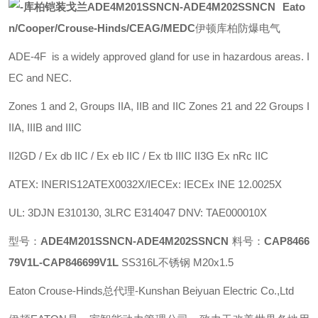
Eato
n/Cooper/Crouse-Hinds/CEAG/MEDC
伊顿库柏防爆电气
ADE-4F is a widely approved gland for use in hazardous areas. I
EC and NEC.
Zones 1 and 2, Groups IIA, IIB and IIC Zones 21 and 22 Groups I
IIA, IIIB and IIIC
II2GD / Ex db IIC / Ex eb IIC / Ex tb IIIC II3G Ex nRc IIC
ATEX: INERIS12ATEX0032X/IECEx: IECEx INE 12.0025X
UL: 3DJN E310130, 3LRC E314047 DNV: TAE000010X
型号：
ADE4M201SSNCN-ADE4M202SSNCN
料号：
CAP8466
79V1L-CAP846699V1L
SS316L不锈钢 M20x1.5
Eaton Crouse-Hinds总代理-Kunshan Beiyuan Electric Co.,Ltd