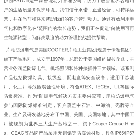
伊顿
EATON
是一家智能动力管理公司，致力于改善世界各地用
户的生活质量并保护环境。我们信守承诺，正当经营，可持续运
营，并在当前和将来帮助我们的客户管理动力。通过有效利用电
气化和数字化在*范围内的增长趋势，我们正在促进*向使用可再
生能源转型，为解决紧迫的动力管理挑战提供帮助。
库柏防爆电气是美国
COOPER
库柏工业集团
(
现属于伊顿集团）
旗下产品系列，成立于
1897
年，总部设于美国纽约锡拉丘兹，主
营业务涵盖防爆电气、机场照明和特种接插件三大领域。该系列
产品包括防爆灯具、接线盒、配电盘等安全设备，适用于炼油
厂、化工厂等危险腐蚀性环境，符合
ATEX
、
IECEx
、
UL
等国际
防爆标准。作为*防爆电气解决方案主要供应商，库柏防爆电气
参与国际防爆标准制定，客户覆盖中石油、中海油、壳牌等企
业。生产及研发基地分布于中国、美国、英国等地，其中中国工
厂被规划为世界三大生产基地之一。旗下
Cooper Crouse-Hind
s
、
CEAG
等品牌产品采用无铜铝等防腐蚀材质，具备
IP66/IP67