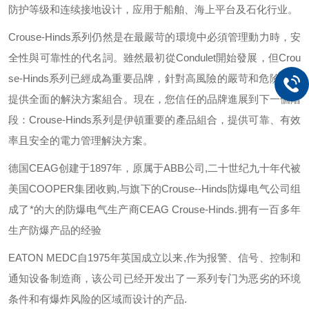
防护等级和连续接地设计，应用于船舶、海上平台及石化行业。
Crouse-Hinds
系列仍然是在最嚴苛的環境中必須管理動力時，安
全性與可靠性的代名詞。雖然最初從
Condulet
開始發展，但
Crou
se-Hinds
系列已經成為重要品牌，針對高風險的嚴苛和危險環境
提供全面的解決方案組合。現在，您信任的品牌進展到下一個階
段：
Crouse-Hinds
系列是伊頓重要的產品組合，提供可靠、有效
率且安全的電力管理解決方案。
德国
CEAG
创建于
1897
年，原属于
ABB
公司
,
二十世纪九十年代被
美国
COOPER
集团收购
,
与旗下的
Crouse--Hinds
防爆电气公司组
成了*的大的防爆电气生产商
CEAG Crouse-Hinds.
拥有一百多年
生产防爆产品的经验
EATON MEDC
自
1975
年英国成立以来
,
作为报警、信号、控制和
通知设备制造商，该公司已经开发出了一系列专门为恶劣的环境
条件和有爆炸风险的区域而设计的产品
.