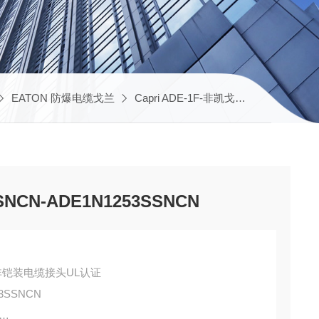
EATON 防爆电缆戈兰
Capri ADE-1F-非凯戈兰
CAP8089
NCN-ADE1N1253SSNCN
1F2 - 非铠装电缆接头UL认证
53SSNCN