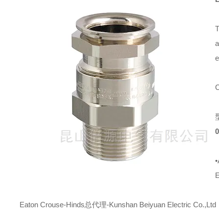
T
a
e
C
•
E
Eaton Crouse-Hinds总代理-Kunshan Beiyuan Electric Co.,Ltd