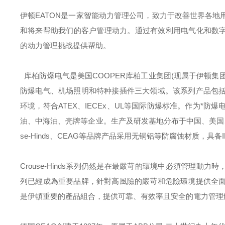
伊顿
EATON
是一家智能动力管理公司，致力于改善世界各地
和将来帮助我们的客户管理动力。通过有效利用电气化和数字
的动力管理挑战提供帮助。
库柏防爆电气是美国
COOPER
库柏工业集团
(
现属于伊顿集
防爆电气、机场照明和特种接插件三大领域。该系列产品包
环境，符合
ATEX
、
IECEx
、
UL
等国际防爆标准。作为*防爆
油、中海油、壳牌等企业。生产及研发基地分布于中国、美国
se-Hinds
、
CEAG
等品牌产品采用无铜铝等防腐蚀材质，具备
Crouse-Hinds
系列仍然是在最嚴苛的環境中必須管理動力時
列已經成為重要品牌，針對高風險的嚴苛和危險環境提供全
是伊頓重要的產品組合，提供可靠、有效率且安全的電力管理