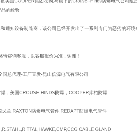
代被美国
COOPER
集团收购
,
与旗下的
Crouse--Hinds
防爆电气公司组成
产品的经验
制和通知设备制造商，该公司已经开发出了一系列专门为恶劣的环境
格请咨询客服，以客服报价为准，谢谢！
全国总代理-工厂直发-昆山倍源电气有限公司
爆，美国CROUSE-HINDS防爆，COOPER库柏防爆
缆戈兰,RAXTON防爆电气管件,REDAPT防爆电气管件
R.STAHL,RITTAL,HAWKE,CMP,CCG CABLE GLAND