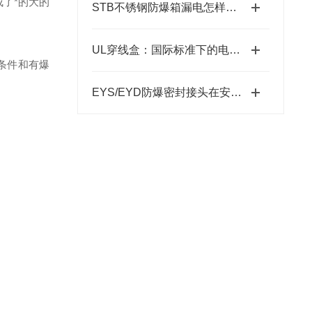
了*的大的
STB不锈钢防爆箱漏电怎样解决？
UL穿线盒：国际标准下的电气管路连接与保护节点
条件和有爆
EYS/EYD防爆密封接头在安装过程中需要注意哪些要点？