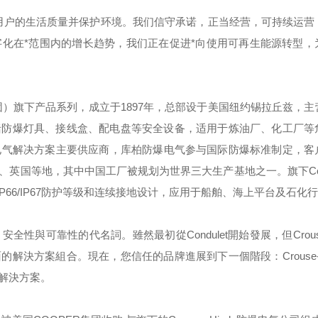
用户的生活质量并保护环境。我们信守承诺，正当经营，可持续运营
化在*范围内的增长趋势，我们正在促进*向使用可再生能源转型，
团）旗下产品系列，成立于
1897
年，总部设于美国纽约锡拉丘兹，主
括防爆灯具、接线盒、配电盘等安全设备，适用于炼油厂、化工厂等
电气解决方案主要供应商，库柏防爆电气参与国际防爆标准制定，客
、英国等地，其中中国工厂被规划为世界三大生产基地之一。旗下
C
IP66/IP67
防护等级和连续接地设计，应用于船舶、海上平台及石化行
，安全性與可靠性的代名詞。雖然最初從
Condulet
開始發展，但
Crou
面的解決方案組合。現在，您信任的品牌進展到下一個階段：
Crouse
解決方案。