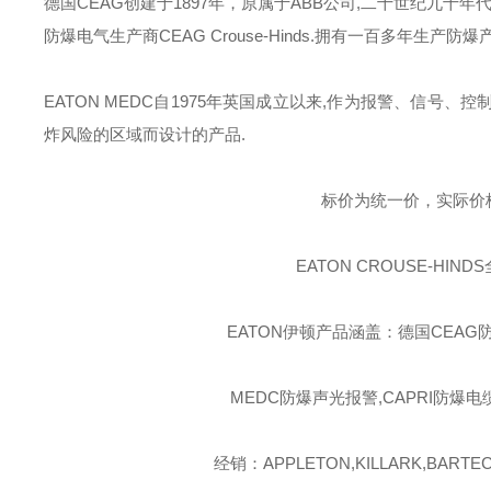
德国
CEAG
创建于
1897
年，原属于
ABB
公司
,
二十世纪九十年
防爆电气生产商
CEAG Crouse-Hinds.
拥有一百多年生产防爆
EATON MEDC
自
1975
年英国成立以来
,
作为报警、信号、控
炸风险的区域而设计的产品
.
标价为统一价，实际价
EATON CROUSE-HINDS
EATON伊顿
产品涵盖：德国CEAG防
MEDC防爆声光报警,CAPRI防爆电
经销：APPLETON,KILLARK,BARTEC,