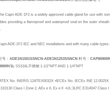
he Capri ADE-1F2 is a widely approved cable gland for use with no
bles providing a flameproof and waterproof seal on the outer sheath 
.
apri ADE-1F2 IEC and NEC installations and with many cable types.
型号：
ADE1N1501SSNCN-ADE1N1253SSNCN
料号：
CAP809009
08909V1L
SS316L不锈钢 1-1/2"NPT AND 1-1/4"NPT
ATEX No. INERIS 12ATEX0032X •IECEx No. IECEx INE 12.0025X
310130 Class I Zone 2, AEx e II, Ex e II •UL:3LRC E314047 Class I