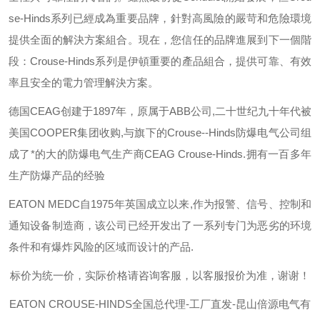
se-Hinds
系列已經成為重要品牌，針對高風險的嚴苛和危險環境
提供全面的解決方案組合。現在，您信任的品牌進展到下一個階
段：
Crouse-Hinds
系列是伊頓重要的產品組合，提供可靠、有效
率且安全的電力管理解決方案。
德国
CEAG
创建于
1897
年，原属于
ABB
公司
,
二十世纪九十年代被
美国
COOPER
集团收购
,
与旗下的
Crouse--Hinds
防爆电气公司组
成了*的大的防爆电气生产商
CEAG Crouse-Hinds.
拥有一百多年
生产防爆产品的经验
EATON MEDC
自
1975
年英国成立以来
,
作为报警、信号、控制和
通知设备制造商，该公司已经开发出了一系列专门为恶劣的环境
条件和有爆炸风险的区域而设计的产品
.
标价为统一价，实际价格请咨询客服，以客服报价为准，谢谢！
EATON CROUSE-HINDS
全国总代理-工厂直发-昆山倍源电气有