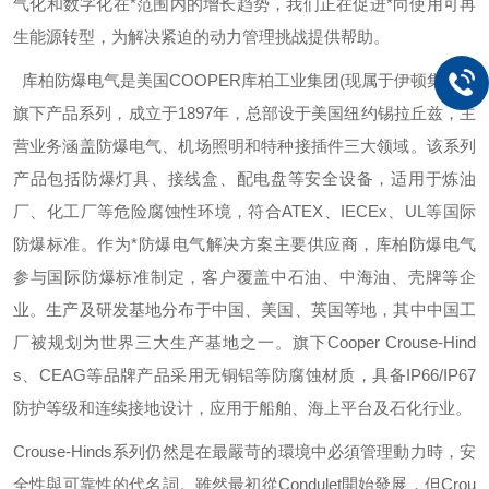
气化和数字化在*范围内的增长趋势，我们正在促进*向使用可再
生能源转型，为解决紧迫的动力管理挑战提供帮助。
库柏防爆电气是美国
COOPER
库柏工业集团
(
现属于伊顿集团）
旗下产品系列，成立于
1897
年，总部设于美国纽约锡拉丘兹，主
营业务涵盖防爆电气、机场照明和特种接插件三大领域。该系列
产品包括防爆灯具、接线盒、配电盘等安全设备，适用于炼油
厂、化工厂等危险腐蚀性环境，符合
ATEX
、
IECEx
、
UL
等国际
防爆标准。作为*防爆电气解决方案主要供应商，库柏防爆电气
参与国际防爆标准制定，客户覆盖中石油、中海油、壳牌等企
业。生产及研发基地分布于中国、美国、英国等地，其中中国工
厂被规划为世界三大生产基地之一。旗下
Cooper Crouse-Hind
s
、
CEAG
等品牌产品采用无铜铝等防腐蚀材质，具备
IP66/IP67
防护等级和连续接地设计，应用于船舶、海上平台及石化行业。
Crouse-Hinds
系列仍然是在最嚴苛的環境中必須管理動力時，安
全性與可靠性的代名詞。雖然最初從
Condulet
開始發展，但
Crou