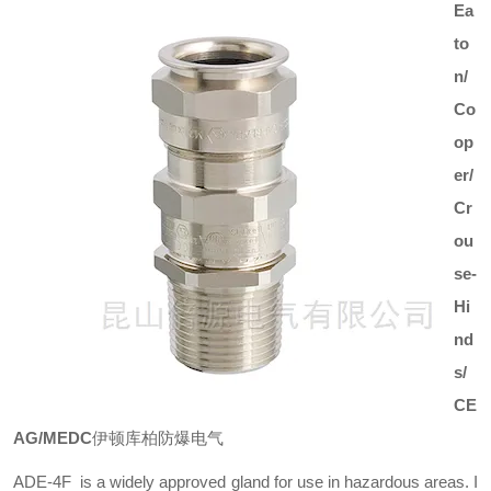
Ea
to
n/
Co
op
er/
Cr
ou
se-
Hi
nd
s/
CE
AG/MEDC
伊顿库柏防爆电气
ADE-4F is a widely approved gland for use in hazardous areas. I