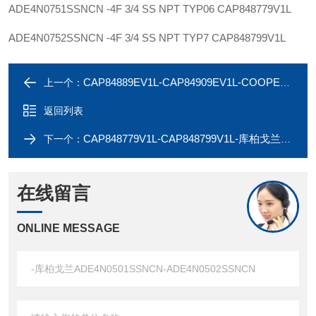
ADE4N0751SSNCN -4F 3/4 SS NPT TYP06
CAP848779V1L
ADE4N0752SSNCN -4F 3/4 SS NPT TYP7
CAP848799V1L
CAP84889EV1L-CAP84909EV1L-COOPER戈兰ADE4N1002SFNCN-ADE4N1502SFNCN
上一个：
返回列表
CAP848779V1L-CAP848799V1L-库柏戈兰ADE4N0751SSNCN-ADE4N0752SSNCN
下一个：
在线留言
ONLINE MESSAGE