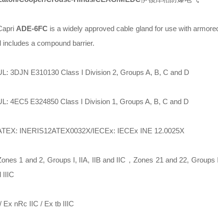
Capri
ADE-6FC
is a widely approved cable gland for use with armore
d includes a compound barrier.
UL: 3DJN E310130 Class I Division 2, Groups A, B, C and D
UL: 4EC5 E324850 Class I Division 1, Groups A, B, C and D
ATEX: INERIS12ATEX0032X/IECEx: IECEx INE 12.0025X
Zones 1 and 2, Groups I, IIA, IIB and IIC，Zones 21 and 22, Groups II
 IIIC
/ Ex nRc IIC / Ex tb IIIC