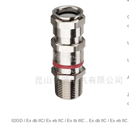
d
II2GD / Ex db IIC/ Ex eb IIC / Ex tb IIIC，Ex db IIC / Ex eb IIC 