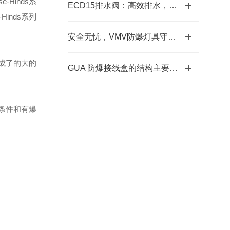
se-Hinds
系
ECD15排水阀：高效排水，畅行无阻
-Hinds
系列
安全无忧，VMV防爆灯具守护您的生活
成了的大的
GUA 防爆接线盒的结构主要包括外壳、端子板、密封圈、接线孔等部分
条件和有爆