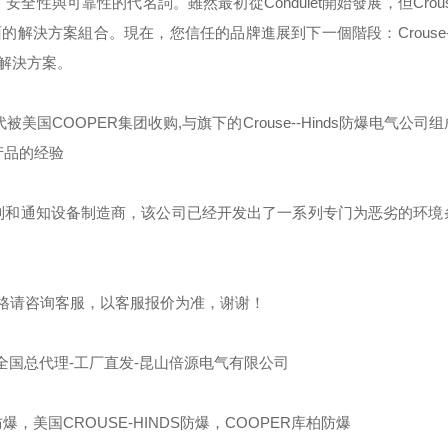
，安全性與可靠性的代名詞。雖然最初從
Condulet
開始發展，但
Crou
面的解決方案組合。現在，您信任的品牌進展到下一個階段：
Crouse
解決方案。
代被美国
COOPER
集团收购
,
与旗下的
Crouse--Hinds
防爆电气公司组
产品的经验
制和通知设备制造商，该公司已经开发出了一系列专门为恶劣的环境
格请咨询客服，以客服报价为准，谢谢！
全国总代理-工厂直发-昆山倍源电气有限公司
爆，美国CROUSE-HINDS防爆，COOPER库柏防爆