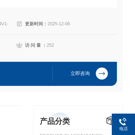
含复合屏障
组和 NEC I 类 1 区安装。
4V1-
更新时间：
2025-12-06
访 问 量 ：
252
立即咨询
产品分类
电话