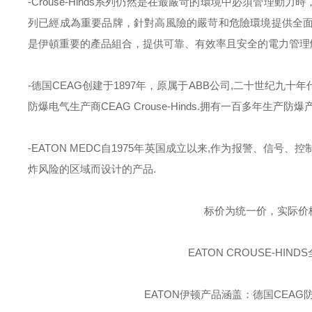
-Crouse-Hinds
系列仍然是在最嚴苛的環境中必須管理動力時
列已經成為重要品牌，針對高風險的嚴苛和危險環境提供全
是伊頓重要的產品組合，提供可靠、有效率且安全的電力管理
-德国
CEAG
创建于
1897
年，原属于
ABB
公司
,
二十世纪九十年
防爆电气生产商
CEAG Crouse-Hinds.
拥有一百多年生产防爆
-EATON MEDC
自
1975
年英国成立以来
,
作为报警、信号、控
炸风险的区域而设计的产品
.
标价为统一价，实际价
EATON CROUSE-HINDS
EATON伊顿
产品涵盖：德国CEAG防