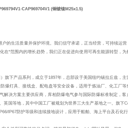
969794V1
-
CAP969704V1 (铜镀镍M25x1.5)
用户的生活质量并保护环境。我们信守承诺，正当经营，可持续运营
化在*范围内的增长趋势，我们正在促进向使用可再生能源转型，为
团）旗下产品系列，成立于
1897
年，总部设于美国纽约锡拉丘兹，主
括防爆灯具、接线盒、配电盘等安全设备，适用于炼油厂、化工厂等
气解决方案主要供应商，库柏防爆电气参与国际防爆标准制定，客
、英国等地，其中中国工厂被规划为世界三大生产基地之一。旗下
C
IP66/IP67
防护等级和连续接地设计，应用于船舶、海上平台及石化行