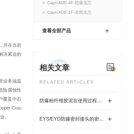
Capri ADE-4F-铠装戈兰
Capri ADE-1F-非凯戈兰
查看全部产品
，并在当前
解决紧迫的
相关文章
营业务涵盖
RELATED ARTICLES
危险腐蚀性
户覆盖中石
防爆粉纤维胶泥在使用过程中需要注意以下几点
ooper Crou
业。
EYS/EYD防爆密封接头的密封圈怎么更换？