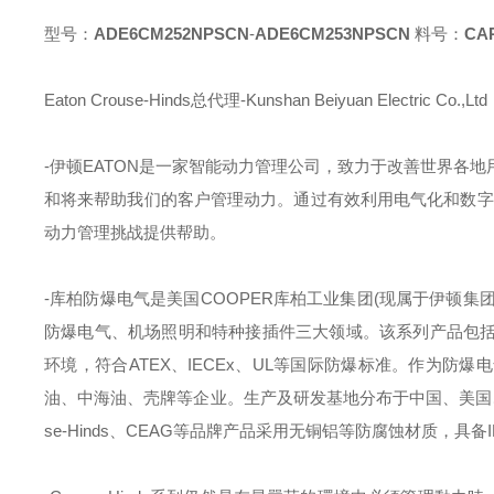
型号：
ADE6CM252NPSCN
-
ADE6CM253NPSCN
料号：
CAP
Eaton Crouse-Hinds总代理-Kunshan Beiyuan Electric Co.,Ltd
-伊顿
EATON
是一家智能动力管理公司，致力于改善世界各地
和将来帮助我们的客户管理动力。通过有效利用电气化和数字
动力管理挑战提供帮助。
-库柏防爆电气是美国
COOPER
库柏工业集团
(
现属于伊顿集
防爆电气、机场照明和特种接插件三大领域。该系列产品包
环境，符合
ATEX
、
IECEx
、
UL
等国际防爆标准。作为防爆电
油、中海油、壳牌等企业。生产及研发基地分布于中国、美国
se-Hinds
、
CEAG
等品牌产品采用无铜铝等防腐蚀材质，具备