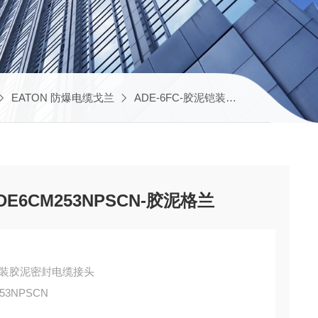
EATON 防爆电缆戈兰
ADE-6FC-胶泥铠装格兰
CAP9697
ADE6CM253NPSCN-胶泥格兰
-6FC-铠装胶泥密封电缆接头
53NPSCN