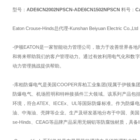
型号：
ADE6CN2002NPSCN-ADE6CN1502NPSCN
料号：
C
Eaton Crouse-Hinds总代理-Kunshan Beiyuan Electric Co.,Ltd
-伊顿
EATON
是一家智能动力管理公司，致力于改善世界各地
和将来帮助我们的客户管理动力。通过有效利用电气化和数字
动力管理挑战提供帮助。
-库柏防爆电气是美国
COOPER
库柏工业集团
(
现属于伊顿集
防爆电气、机场照明和特种接插件三大领域。该系列产品包
环境，符合
ATEX
、
IECEx
、
UL
等国际防爆标准。作为防爆电
油、中海油、壳牌等企业。生产及研发基地分布于中国、美国
se-Hinds
、
CEAG
等品牌产品采用无铜铝等防腐蚀材质，具备