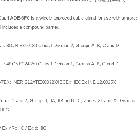
Capri
ADE-6FC
is a widely approved cable gland for use with armore
d includes a compound barrier.
UL: 3DJN E310130 Class I Division 2, Groups A, B, C and D
UL: 4EC5 E324850 Class I Division 1, Groups A, B, C and D
ATEX: INERIS12ATEX0032X/IECEx: IECEx INE 12.0025X
Zones 1 and 2, Groups I, IIA, IIB and IIC，Zones 21 and 22, Groups II
 IIIC
/ Ex nRc IIC / Ex tb IIIC