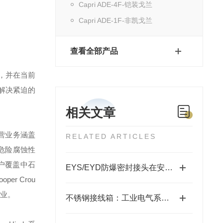
Capri ADE-4F-铠装戈兰
Capri ADE-1F-非凯戈兰
查看全部产品
，并在当前
解决紧迫的
相关文章
营业务涵盖
RELATED ARTICLES
危险腐蚀性
户覆盖中石
EYS/EYD防爆密封接头在安装过程中需要注意哪些要点？
ooper Crou
业。
不锈钢接线箱：工业电气系统的坚固守护者