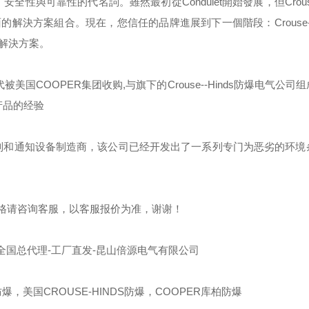
，安全性與可靠性的代名詞。雖然最初從
Condulet
開始發展，但
Crou
面的解決方案組合。現在，您信任的品牌進展到下一個階段：
Crouse
解決方案。
代被美国
COOPER
集团收购
,
与旗下的
Crouse--Hinds
防爆电气公司组
产品的经验
制和通知设备制造商，该公司已经开发出了一系列专门为恶劣的环境
格请咨询客服，以客服报价为准，谢谢！
全国总代理-工厂直发-昆山倍源电气有限公司
爆，美国CROUSE-HINDS防爆，COOPER库柏防爆