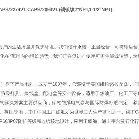
AP972274V1-CAP972094V1
(铜镀镍2"NPT,1-1/2
"NPT
)
用户的生活质量并保护环境。我们信守承诺，正当经营，可持续运营
化在*范围内的增长趋势，我们正在促进向使用可再生能源转型，为
团）旗下产品系列，成立于
1897
年，总部设于美国纽约锡拉丘兹，主
括防爆灯具、接线盒、配电盘等安全设备，适用于炼油厂、化工厂等
气解决方案主要供应商，库柏防爆电气参与国际防爆标准制定，客
、英国等地，其中中国工厂被规划为世界三大生产基地之一。旗下
C
IP66/IP67
防护等级和连续接地设计，应用于船舶、海上平台及石化行