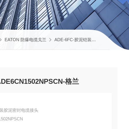
EATON 防爆电缆戈兰
ADE-6FC-胶泥铠装格兰
CAP9722
ADE6CN1502NPSCN-格兰
-6FC-铠装胶泥密封电缆接头
502NPSCN