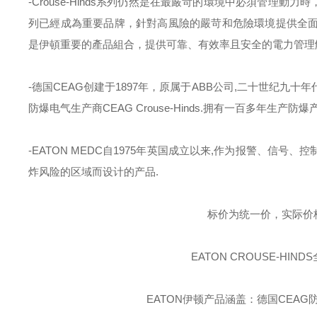
-Crouse-Hinds
系列仍然是在最嚴苛的環境中必須管理動力時
列已經成為重要品牌，針對高風險的嚴苛和危險環境提供全
是伊頓重要的產品組合，提供可靠、有效率且安全的電力管理
-德国
CEAG
创建于
1897
年，原属于
ABB
公司
,
二十世纪九十年
防爆电气生产商
CEAG Crouse-Hinds.
拥有一百多年生产防爆
-EATON MEDC
自
1975
年英国成立以来
,
作为报警、信号、控
炸风险的区域而设计的产品
.
标价为统一价，实际价
EATON CROUSE-HINDS
EATON伊顿
产品涵盖：德国CEAG防