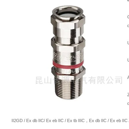
d
II2GD / Ex db IIC/ Ex eb IIC / Ex tb IIIC，Ex db IIC / Ex eb IIC 