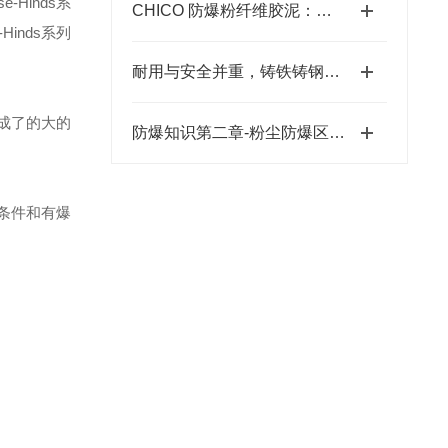
se-Hinds
系
CHICO 防爆粉纤维胶泥：现代工业的防火新选择？
-Hinds
系列
耐用与安全并重，铸铁铸钢防爆管件引领新潮流
成了的大的
防爆知识第二章-粉尘防爆区域划分
条件和有爆