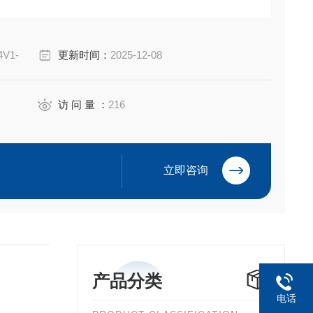
含复合屏障
组和 NEC I 类 1 区安装。
4V1-
更新时间：
2025-12-08
访 问 量 ：
216
立即咨询
产品分类
电话