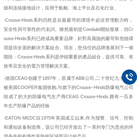
级和连续接地设计，应用于船舶、海上平台及石化行业。
-Crouse-Hinds
系列仍然是在最嚴苛的環境中必須管理動力時，
安全性與可靠性的代名詞。雖然最初從
Condulet
開始發展，但
Cr
ouse-Hinds
系列已經成為重要品牌，針對高風險的嚴苛和危險環
境提供全面的解決方案組合。現在，您信任的品牌進展到下一個
階段：
Crouse-Hinds
系列是伊頓重要的產品組合，提供可靠、有
效率且安全的電力管理解決方案。
-德国
CEAG
创建于
1897
年，原属于
ABB
公司
,
二十世纪九十年代
被美国
COOPER
集团收购
,
与旗下的
Crouse--Hinds
防爆电气公司
组成了的大的防爆电气生产商
CEAG Crouse-Hinds.
拥有一百多
年生产防爆产品的经验
-EATON MEDC
自
1975
年英国成立以来
,
作为报警、信号、控制
和通知设备制造商，该公司已经开发出了一系列专门为恶劣的环
境条件和有爆炸风险的区域而设计的产品
.