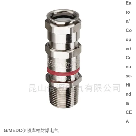
Ea
to
n/
Co
op
er/
Cr
ou
se-
Hi
nd
s/
CE
A
G/MEDC
伊顿库柏防爆电气