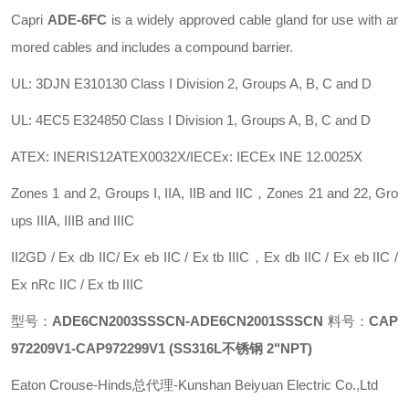
Capri
ADE-6FC
is a widely approved cable gland for use with ar
mored cables and includes a compound barrier.
UL: 3DJN E310130 Class I Division 2, Groups A, B, C and D
UL: 4EC5 E324850 Class I Division 1, Groups A, B, C and D
ATEX: INERIS12ATEX0032X/IECEx: IECEx INE 12.0025X
Zones 1 and 2, Groups I, IIA, IIB and IIC，Zones 21 and 22, Gro
ups IIIA, IIIB and IIIC
II2GD / Ex db IIC/ Ex eb IIC / Ex tb IIIC，Ex db IIC / Ex eb IIC /
Ex nRc IIC / Ex tb IIIC
型号：
ADE6CN2003SSSCN-ADE6CN2001SSSCN
料号：
CAP
972209V1-CAP972299V1
(SS316L不锈钢 2"NPT)
Eaton Crouse-Hinds总代理-Kunshan Beiyuan Electric Co.,Ltd