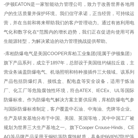
-伊顿
EATON
是一家智能动力管理公司，致力于改善世界各地用
户的生活质量并保护环境。我们信守承诺，正当经营，可持续运
营，并在当前和将来帮助我们的客户管理动力。通过有效利用电
气化和数字化在*范围内的增长趋势，我们正在促进向使用可再
生能源转型，为解决紧迫的动力管理挑战提供帮助。
-库柏防爆电气是美国
COOPER
库柏工业集团
(
现属于伊顿集团）
旗下产品系列，成立于
1897
年，总部设于美国纽约锡拉丘兹，主
营业务涵盖防爆电气、机场照明和特种接插件三大领域。该系列
产品包括防爆灯具、接线盒、配电盘等安全设备，适用于炼油
厂、化工厂等危险腐蚀性环境，符合
ATEX
、
IECEx
、
UL
等国际
防爆标准。作为防爆电气解决方案主要供应商，库柏防爆电气参
与国际防爆标准制定，客户覆盖中石油、中海油、壳牌等企业。
生产及研发基地分布于中国、美国、英国等地，其中中国工厂被
规划为世界三大生产基地之一。旗下
Cooper Crouse-Hinds
、
CE
AG
等品牌产品采用无铜铝等防腐蚀材质，具备
IP66/IP67
防护等