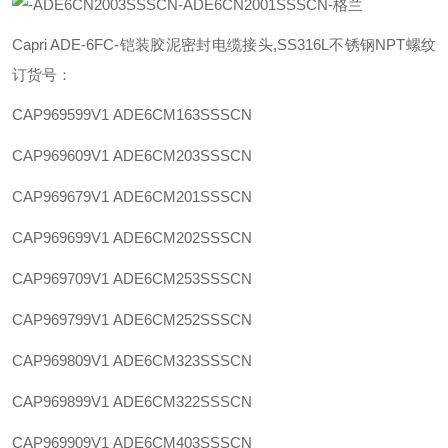
Capri ADE-6FC-铠装胶泥密封电缆接头,SS316L不锈钢NPT螺纹
订货号：
CAP969599V1
ADE6CM163SSSCN
CAP969609V1
ADE6CM203SSSCN
CAP969679V1
ADE6CM201SSSCN
CAP969699V1
ADE6CM202SSSCN
CAP969709V1
ADE6CM253SSSCN
CAP969799V1
ADE6CM252SSSCN
CAP969809V1
ADE6CM323SSSCN
CAP969899V1
ADE6CM322SSSCN
CAP969909V1
ADE6CM403SSSCN