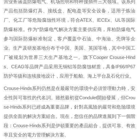
营业务涵盖防爆电气、机场照明和特种接插件三大领域。该系列
产品包括防爆灯具、接线盒、配电盘等安全设备，适用于炼油
厂、化工厂等危险腐蚀性环境，符合
ATEX
、
IECEx
、
UL
等国际
防爆标准。作为*防爆电气解决方案主要供应商，库柏防爆电气
参与国际防爆标准制定，客户覆盖中石油、中海油、壳牌等企
业。生产及研发基地分布于中国、美国、英国等地，其中中国工
厂被规划为世界三大生产基地之一。旗下
Cooper Crouse-Hind
s
、
CEAG
等品牌产品采用无铜铝等防腐蚀材质，具备
IP66/IP67
防护等级和连续接地设计，应用于船舶、海上平台及石化行业。
Crouse-Hinds
系列仍然是在最嚴苛的環境中必須管理動力時，安
全性與可靠性的代名詞。雖然最初從
Condulet
開始發展，但
Crou
se-Hinds
系列已經成為重要品牌，針對高風險的嚴苛和危險環境
提供全面的解決方案組合。現在，您信任的品牌進展到下一個階
段：
Crouse-Hinds
系列是伊頓重要的產品組合，提供可靠、有效
率且安全的電力管理解決方案。