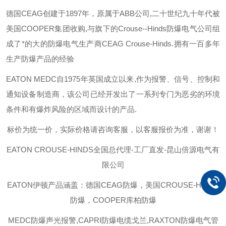
德国
CEAG
创建于
1897
年，原属于
ABB
公司
,
二十世纪九十年代被
美国
COOPER
集团收购
,
与旗下的
Crouse--Hinds
防爆电气公司组
成了*的大的防爆电气生产商
CEAG Crouse-Hinds.
拥有一百多年
生产防爆产品的经验
EATON MEDC
自
1975
年英国成立以来
,
作为报警、信号、控制和
通知设备制造商，该公司已经开发出了一系列专门为恶劣的环境
条件和有爆炸风险的区域而设计的产品
.
标价为统一价，实际价格请咨询客服，以客服报价为准，谢谢！
EATON CROUSE-HINDS
全国总代理-工厂直发-昆山倍源电气有
限公司
EATON伊顿
产品涵盖：德国CEAG防爆，美国CROUSE-HINDS
防爆，COOPER库柏防爆
MEDC防爆声光报警,CAPRI防爆电缆戈兰,RAXTON防爆电气管