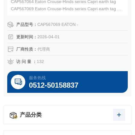
CAP567064 Eaton Crouse-Hinds series Capri earth tag
CAP567069 Eaton Crouse-Hinds series Capri earth tag
EATON CROUSE-HINDS总代理-Kunshan Beiyuan Electric
Co.,Ltd
产品型号：
CAP567069 EATON -
更新时间：
2026-04-01
厂商性质：
代理商
访 问 量 ：
132
服务热线
0512-50158837
产品分类