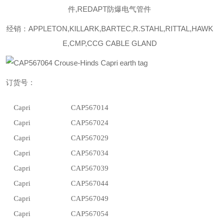
件,REDAPT防爆电气管件
经销：APPLETON,KILLARK,BARTEC,R.STAHL,RITTAL,HAWK
E,CMP,CCG CABLE GLAND
订货号：
Capri
CAP567014
Capri
CAP567024
Capri
CAP567029
Capri
CAP567034
Capri
CAP567039
Capri
CAP567044
Capri
CAP567049
Capri
CAP567054