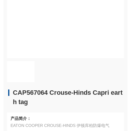
CAP567064 Crouse-Hinds Capri eart
h tag
产品简介：
EATON COOPER CROUSE-HINDS 伊顿库柏防爆电气