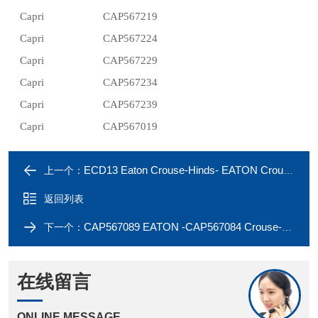
Capri
CAP567219
Capri
CAP567224
Capri
CAP567229
Capri
CAP567234
Capri
CAP567239
Capri
CAP567019
ECD13 Eaton Crouse-Hinds- EATON Crouse-Hinds ECD11 breather/drain
上一个：
返回列表
CAP567089 EATON -CAP567084 Crouse-Hinds Capri earth tag
下一个：
在线留言
ONLINE MESSAGE