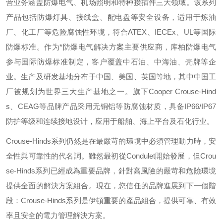
营业务涵盖防爆电气、机场照明和特种接插件三大领域。该系列
产品包括防爆灯具、接线盒、配电盘等安全设备，适用于炼油
厂、化工厂等危险腐蚀性环境，符合
ATEX
、
IECEx
、
UL
等国际
防爆标准。作为*防爆电气解决方案主要供应商，库柏防爆电气
参与国际防爆标准制定，客户覆盖中石油、中海油、壳牌等企
业。生产及研发基地分布于中国、美国、英国等地，其中中国工
厂被规划为世界三大生产基地之一。旗下
Cooper Crouse-Hind
s
、
CEAG
等品牌产品采用无铜铝等防腐蚀材质，具备
IP66/IP67
防护等级和连续接地设计，应用于船舶、海上平台及石化行业。
Crouse-Hinds
系列仍然是在最嚴苛的環境中必須管理動力時，安
全性與可靠性的代名詞。雖然最初從
Condulet
開始發展，但
Crou
se-Hinds
系列已經成為重要品牌，針對高風險的嚴苛和危險環境
提供全面的解決方案組合。現在，您信任的品牌進展到下一個階
段：
Crouse-Hinds
系列是伊頓重要的產品組合，提供可靠、有效
率且安全的電力管理解決方案。