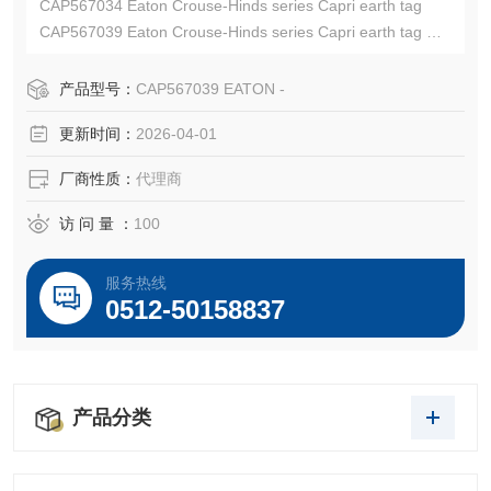
CAP567034 Eaton Crouse-Hinds series Capri earth tag
CAP567039 Eaton Crouse-Hinds series Capri earth tag
EATON CROUSE-HINDS总代理-Kunshan Beiyuan Electric
Co.,Ltd
产品型号：
CAP567039 EATON -
更新时间：
2026-04-01
厂商性质：
代理商
访 问 量 ：
100
服务热线
0512-50158837
产品分类