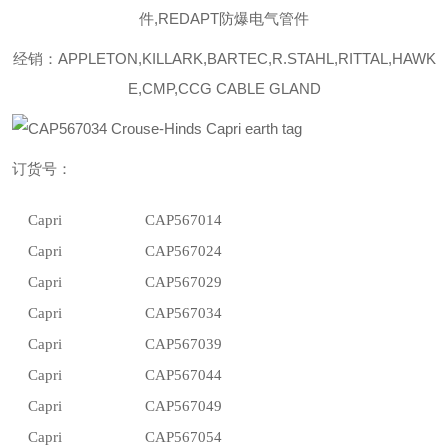
件,REDAPT防爆电气管件
经销：APPLETON,KILLARK,BARTEC,R.STAHL,RITTAL,HAWK
E,CMP,CCG CABLE GLAND
订货号：
Capri
CAP567014
Capri
CAP567024
Capri
CAP567029
Capri
CAP567034
Capri
CAP567039
Capri
CAP567044
Capri
CAP567049
Capri
CAP567054