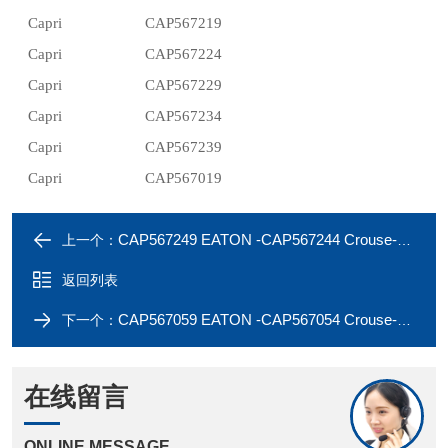
Capri
CAP567219
Capri
CAP567224
Capri
CAP567229
Capri
CAP567234
Capri
CAP567239
Capri
CAP567019
CAP567249 EATON -CAP567244 Crouse-Hinds Capri earth tag
上一个：
返回列表
CAP567059 EATON -CAP567054 Crouse-Hinds Capri earth tag
下一个：
在线留言
ONLINE MESSAGE