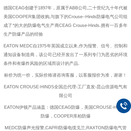
德国
CEAG
创建于
1897
年，原属于
ABB
公司
,
二十世纪九十年代被
美国
COOPER
集团收购
,
与旗下的
Crouse--Hinds
防爆电气公司组
成了*的大的防爆电气生产商
CEAG Crouse-Hinds.
拥有一百多年
生产防爆产品的经验
EATON MEDC
自
1975
年英国成立以来
,
作为报警、信号、控制和
通知设备制造商，该公司已经开发出了一系列专门为恶劣的环境
条件和有爆炸风险的区域而设计的产品
.
标价为统一价，实际价格请咨询客服，以客服报价为准，谢谢！
EATON CROUSE-HINDS
全国总代理-工厂直发-昆山倍源电气有
限公司
EATON伊顿
产品涵盖：德国CEAG防爆，美国CROUSE-HINDS
防爆，COOPER库柏防爆
MEDC防爆声光报警,CAPRI防爆电缆戈兰,RAXTON防爆电气管