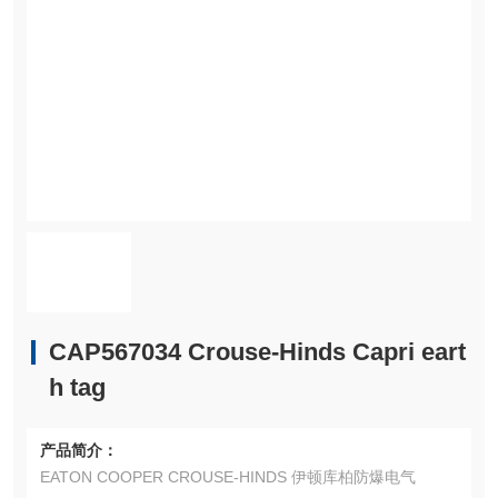
CAP567034 Crouse-Hinds Capri eart
h tag
产品简介：
EATON COOPER CROUSE-HINDS 伊顿库柏防爆电气