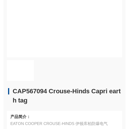
CAP567094 Crouse-Hinds Capri eart
h tag
产品简介：
EATON COOPER CROUSE-HINDS 伊顿库柏防爆电气