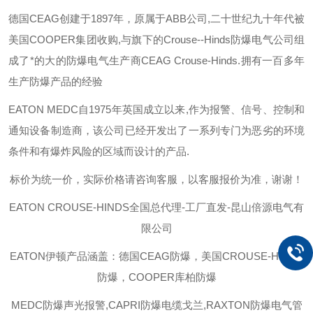
德国
CEAG
创建于
1897
年，原属于
ABB
公司
,
二十世纪九十年代被
美国
COOPER
集团收购
,
与旗下的
Crouse--Hinds
防爆电气公司组
成了*的大的防爆电气生产商
CEAG Crouse-Hinds.
拥有一百多年
生产防爆产品的经验
EATON MEDC
自
1975
年英国成立以来
,
作为报警、信号、控制和
通知设备制造商，该公司已经开发出了一系列专门为恶劣的环境
条件和有爆炸风险的区域而设计的产品
.
标价为统一价，实际价格请咨询客服，以客服报价为准，谢谢！
EATON CROUSE-HINDS
全国总代理-工厂直发-昆山倍源电气有
限公司
EATON伊顿
产品涵盖：德国CEAG防爆，美国CROUSE-HINDS
防爆，COOPER库柏防爆
MEDC防爆声光报警,CAPRI防爆电缆戈兰,RAXTON防爆电气管