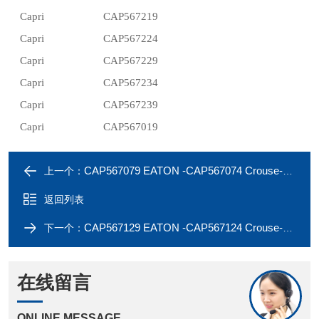
Capri
CAP567219
Capri
CAP567224
Capri
CAP567229
Capri
CAP567234
Capri
CAP567239
Capri
CAP567019
CAP567079 EATON -CAP567074 Crouse-Hinds Capri earth tag
上一个：
返回列表
CAP567129 EATON -CAP567124 Crouse-Hinds Capri earth tag
下一个：
在线留言
ONLINE MESSAGE