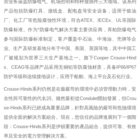
营业务涵盖防爆电气、机场照明和特种接插件三大领域。该系列
产品包括防爆灯具、接线盒、配电盘等安全设备，适用于炼油
厂、化工厂等危险腐蚀性环境，符合
ATEX
、
IECEx
、
UL
等国际
防爆标准。作为*防爆电气解决方案主要供应商，库柏防爆电气
参与国际防爆标准制定，客户覆盖中石油、中海油、壳牌等企
业。生产及研发基地分布于中国、美国、英国等地，其中中国工
厂被规划为世界三大生产基地之一。旗下
Cooper Crouse-Hind
s
、
CEAG
等品牌产品采用无铜铝等防腐蚀材质，具备
IP66/IP67
防护等级和连续接地设计，应用于船舶、海上平台及石化行业。
Crouse-Hinds
系列仍然是在最嚴苛的環境中必須管理動力時，安
全性與可靠性的代名詞。雖然最初從
Condulet
開始發展，但
Crou
se-Hinds
系列已經成為重要品牌，針對高風險的嚴苛和危險環境
提供全面的解決方案組合。現在，您信任的品牌進展到下一個階
段：
Crouse-Hinds
系列是伊頓重要的產品組合，提供可靠、有效
率且安全的電力管理解決方案。