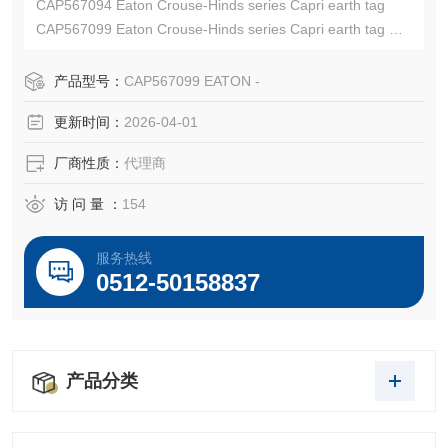
CAP567094 Eaton Crouse-Hinds series Capri earth tag
CAP567099 Eaton Crouse-Hinds series Capri earth tag
EATON CROUSE-HINDS总代理-Kunshan Beiyuan Electric
Co.,Ltd
产品型号：
CAP567099 EATON -
更新时间：
2026-04-01
厂商性质：
代理商
访 问 量 ：
154
服务热线
0512-50158837
产品分类