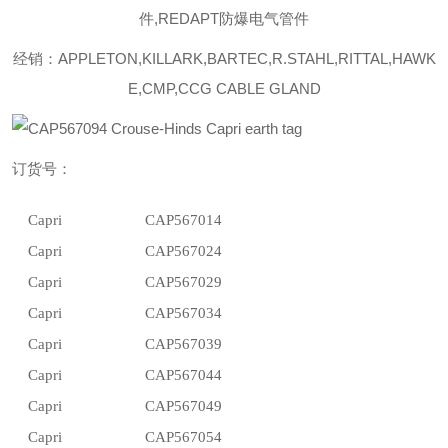
件,REDAPT防爆电气管件
经销：APPLETON,KILLARK,BARTEC,R.STAHL,RITTAL,HAWK
E,CMP,CCG CABLE GLAND
订货号：
Capri
CAP567014
Capri
CAP567024
Capri
CAP567029
Capri
CAP567034
Capri
CAP567039
Capri
CAP567044
Capri
CAP567049
Capri
CAP567054