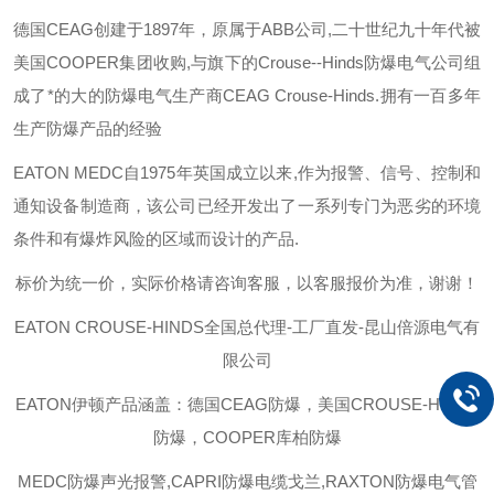
德国
CEAG
创建于
1897
年，原属于
ABB
公司
,
二十世纪九十年代被
美国
COOPER
集团收购
,
与旗下的
Crouse--Hinds
防爆电气公司组
成了*的大的防爆电气生产商
CEAG Crouse-Hinds.
拥有一百多年
生产防爆产品的经验
EATON MEDC
自
1975
年英国成立以来
,
作为报警、信号、控制和
通知设备制造商，该公司已经开发出了一系列专门为恶劣的环境
条件和有爆炸风险的区域而设计的产品
.
标价为统一价，实际价格请咨询客服，以客服报价为准，谢谢！
EATON CROUSE-HINDS
全国总代理-工厂直发-昆山倍源电气有
限公司
EATON伊顿
产品涵盖：德国CEAG防爆，美国CROUSE-HINDS
防爆，COOPER库柏防爆
MEDC防爆声光报警,CAPRI防爆电缆戈兰,RAXTON防爆电气管