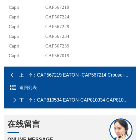
Capri
CAP567219
Capri
CAP567224
Capri
CAP567229
Capri
CAP567234
Capri
CAP567239
Capri
CAP567019
CAP567219 EATON -CAP567214 Crouse-Hinds Capri earth tag
上一个：
返回列表
CAP810534 EATON-CAP810334 CAP810444 Eaton Capri clamping module
下一个：
在线留言
ONLINE MESSAGE