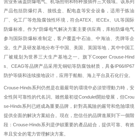
营业务涵盖防爆电气、机场照明和特种接插件三大领域。该系列
产品包括防爆灯具、接线盒、配电盘等安全设备，适用于炼油
厂、化工厂等危险腐蚀性环境，符合
ATEX
、
IECEx
、
UL
等国际
防爆标准。作为*防爆电气解决方案主要供应商，库柏防爆电气
参与国际防爆标准制定，客户覆盖中石油、中海油、壳牌等企
业。生产及研发基地分布于中国、美国、英国等地，其中中国工
厂被规划为世界三大生产基地之一。旗下
Cooper Crouse-Hind
s
、
CEAG
等品牌产品采用无铜铝等防腐蚀材质，具备
IP66/IP67
防护等级和连续接地设计，应用于船舶、海上平台及石化行业。
Crouse-Hinds
系列仍然是在最嚴苛的環境中必須管理動力時，安
全性與可靠性的代名詞。雖然最初從
Condulet
開始發展，但
Crou
se-Hinds
系列已經成為重要品牌，針對高風險的嚴苛和危險環境
提供全面的解決方案組合。現在，您信任的品牌進展到下一個階
段：
Crouse-Hinds
系列是伊頓重要的產品組合，提供可靠、有效
率且安全的電力管理解決方案。