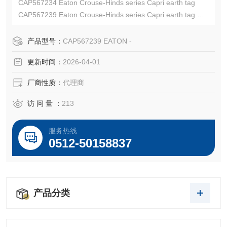
CAP567234 Eaton Crouse-Hinds series Capri earth tag
CAP567239 Eaton Crouse-Hinds series Capri earth tag
EATON CROUSE-HINDS总代理-Kunshan Beiyuan Electric
Co.,Ltd
产品型号：
CAP567239 EATON -
更新时间：
2026-04-01
厂商性质：
代理商
访 问 量 ：
213
服务热线
0512-50158837
产品分类