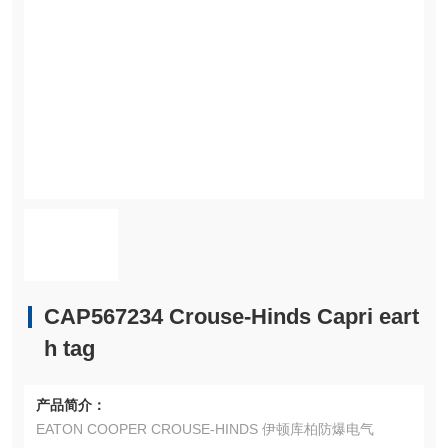
CAP567234 Crouse-Hinds Capri eart
h tag
产品简介：
EATON COOPER CROUSE-HINDS 伊顿库柏防爆电气