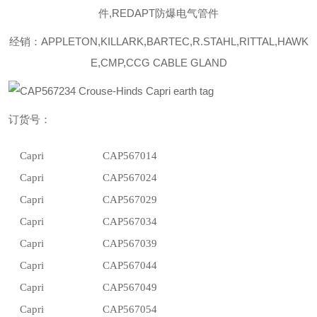
件,REDAPT防爆电气管件
经销：APPLETON,KILLARK,BARTEC,R.STAHL,RITTAL,HAWK
E,CMP,CCG CABLE GLAND
订货号：
Capri
CAP567014
Capri
CAP567024
Capri
CAP567029
Capri
CAP567034
Capri
CAP567039
Capri
CAP567044
Capri
CAP567049
Capri
CAP567054