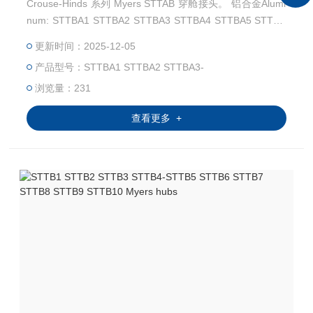
Crouse-Hinds 系列 Myers STTAB 穿舱接头。 铝合金Alumi
num: STTBA1 STTBA2 STTBA3 STTBA4 STTBA5 STTBA
6 STTBA7 STTBA8 用于室内或室外，与刚性导管和绝缘金
更新时间：2025-12-05
属板 (IMC) 配合使用，是制药、化工、食品加工、纸浆/造
产品型号：STTBA1 STTBA2 STTBA3-
纸、核能、太阳能和商业建筑等。
浏览量：231
查看更多 +