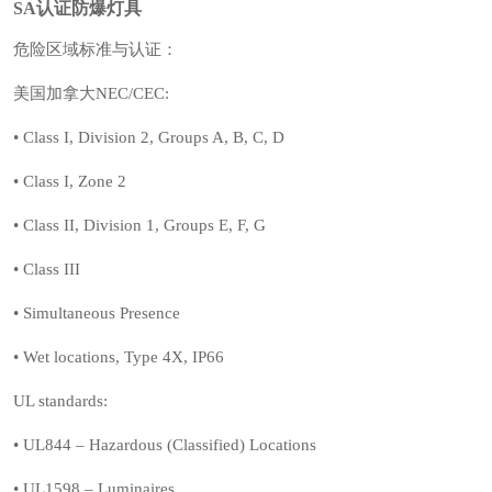
SA认证防爆灯具
危险区域标准与认证：
美国加拿大NEC/CEC:
• Class I, Division 2, Groups A, B, C, D
• Class I, Zone 2
• Class II, Division 1, Groups E, F, G
• Class III
• Simultaneous Presence
• Wet locations, Type 4X, IP66
UL standards:
• UL844 – Hazardous (Classified) Locations
• UL1598 – Luminaires