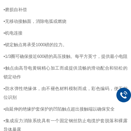
•磨损自补偿
•无移动接触面，消除电弧或燃烧
•机电连接
•锁定触点将承受1000磅的拉力。
•1/3圈可确保接近600磅的高压接触。每平方英寸，提供最小电阻
•触点由高导电黄铜精心加工而成提供流畅的滑动配合和轻松的
锁定动作
•防水弹性绝缘体，由不褪色材料模制而成，彩色编码，便于相
位识别
•由延伸的绝缘护套保护的凹陷触点超出接触端以确保安全
•集成应力消除系统具有一个固定钢丝防止电缆护套脱落和裸露
导体暴露