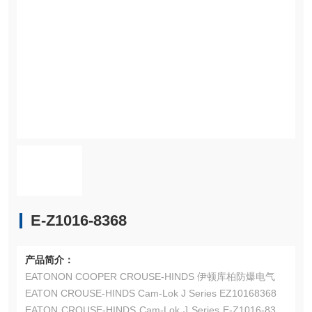
E-Z1016-8368
产品简介：
EATONON COOPER CROUSE-HINDS 伊顿库柏防爆电气
EATON CROUSE-HINDS Cam-Lok J Series EZ10168368
EATON CROUSE-HINDS Cam-Lok J Series E-Z1016-8368