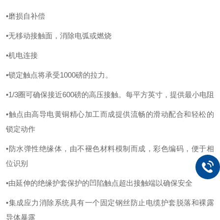
•磨损自补偿
•无移动接触面，消除电弧或燃烧
•机电连接
•锁定触点将承受1000磅的拉力。
•1/3圈可确保接近600磅的高压接触。每平方英寸，提供最小电阻
•触点由高导电黄铜精心加工而成提供流畅的滑动配合和轻松的
锁定动作
•防水弹性绝缘体，由不褪色材料模制而成，彩色编码，便于相
位识别
•由延伸的绝缘护套保护的凹陷触点超出接触端以确保安全
•集成应力消除系统具有一个固定钢丝防止电缆护套脱落和裸露
导体暴露