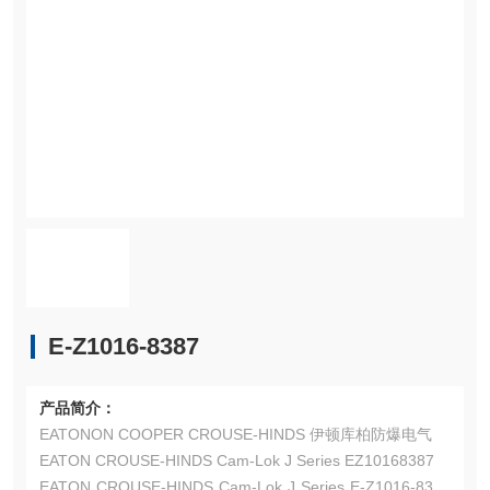
E-Z1016-8387
产品简介：
EATONON COOPER CROUSE-HINDS 伊顿库柏防爆电气
EATON CROUSE-HINDS Cam-Lok J Series EZ10168387
EATON CROUSE-HINDS Cam-Lok J Series E-Z1016-8387