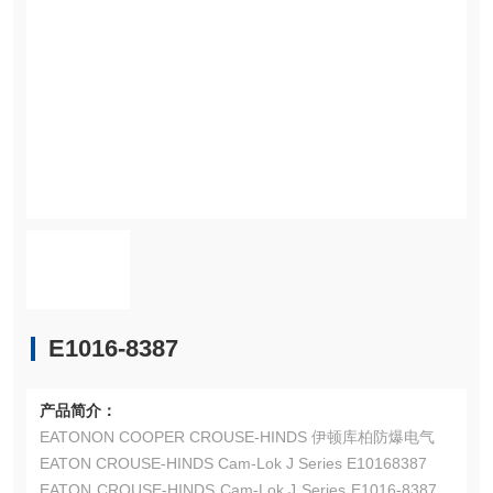
E1016-8387
产品简介：
EATONON COOPER CROUSE-HINDS 伊顿库柏防爆电气
EATON CROUSE-HINDS Cam-Lok J Series E10168387
EATON CROUSE-HINDS Cam-Lok J Series E1016-8387连