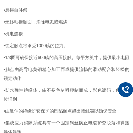
•磨损自补偿
•无移动接触面，消除电弧或燃烧
•机电连接
•锁定触点将承受1000磅的拉力。
•1/3圈可确保接近600磅的高压接触。每平方英寸，提供最小电阻
•触点由高导电黄铜精心加工而成提供流畅的滑动配合和轻松的
锁定动作
•防水弹性绝缘体，由不褪色材料模制而成，彩色编码，便于相
位识别
•由延伸的绝缘护套保护的凹陷触点超出接触端以确保安全
•集成应力消除系统具有一个固定钢丝防止电缆护套脱落和裸露
导体暴露