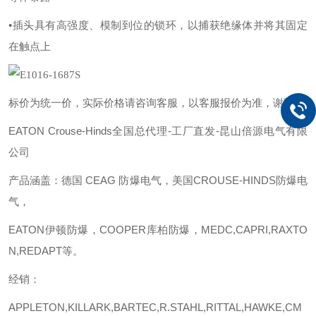
•插头具有高强度、模制到位的锁环，以捕获绝缘体并将其固定
在触点上
标价为统一价，实际价格请咨询客服，以客服报价为准，谢谢！
EATON Crouse-Hinds全国总代理-工厂直发-昆山倍源电气有限
公司
产品涵盖：德国
CEAG 防爆电气，美国CROUSE-HINDS防爆电
气，
EATON伊顿防爆，COOPER库柏防爆，MEDC,CAPRI,RAXTO
N,REDAPT等。
经销：
APPLETON,KILLARK,BARTEC,R.STAHL,RITTAL,HAWKE,CM