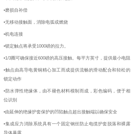
•磨损自补偿
•无移动接触面，消除电弧或燃烧
•机电连接
•锁定触点将承受1000磅的拉力。
•1/3圈可确保接近600磅的高压接触。每平方英寸，提供最小电阻
•触点由高导电黄铜精心加工而成提供流畅的滑动配合和轻松的
锁定动作
•防水弹性绝缘体，由不褪色材料模制而成，彩色编码，便于相
位识别
•由延伸的绝缘护套保护的凹陷触点超出接触端以确保安全
•集成应力消除系统具有一个固定钢丝防止电缆护套脱落和裸露
导体暴露