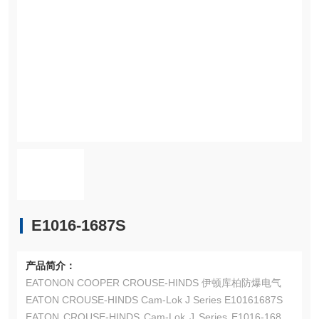
E1016-1687S
产品简介：
EATONON COOPER CROUSE-HINDS 伊顿库柏防爆电气
EATON CROUSE-HINDS Cam-Lok J Series E10161687S
EATON CROUSE-HINDS Cam-Lok J Series E1016-1687S