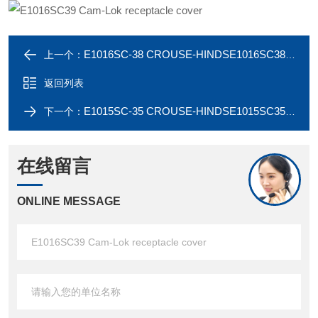
E1016SC-38 CROUSE-HINDSE1016SC38 Cam-Lok receptacle cover
上一个：
返回列表
E1015SC-35 CROUSE-HINDSE1015SC35 Cam-Lok receptacle cover
下一个：
在线留言
ONLINE MESSAGE