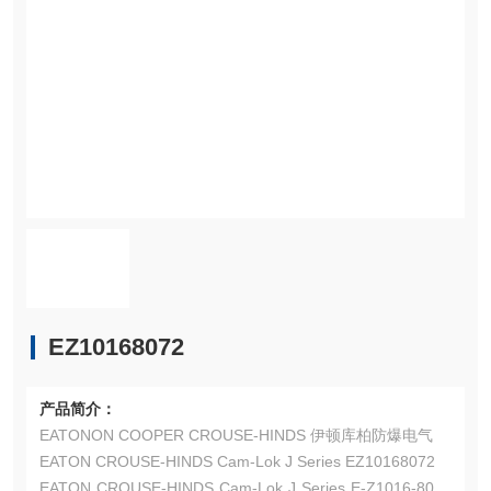
EZ10168072
产品简介：
EATONON COOPER CROUSE-HINDS 伊顿库柏防爆电气
EATON CROUSE-HINDS Cam-Lok J Series EZ10168072
EATON CROUSE-HINDS Cam-Lok J Series E-Z1016-8072