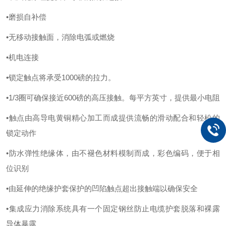
•磨损自补偿
•无移动接触面，消除电弧或燃烧
•机电连接
•锁定触点将承受1000磅的拉力。
•1/3圈可确保接近600磅的高压接触。每平方英寸，提供最小电阻
•触点由高导电黄铜精心加工而成提供流畅的滑动配合和轻松的
锁定动作
•防水弹性绝缘体，由不褪色材料模制而成，彩色编码，便于相
位识别
•由延伸的绝缘护套保护的凹陷触点超出接触端以确保安全
•集成应力消除系统具有一个固定钢丝防止电缆护套脱落和裸露
导体暴露