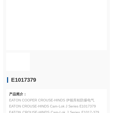
E1017379
产品简介：
EATON COOPER CROUSE-HINDS 伊顿库柏防爆电气
EATON CROUSE-HINDS Cam-Lok J Series E1017379
EATON CROUSE-HINDS Cam-Lok J Series E1017-379 连