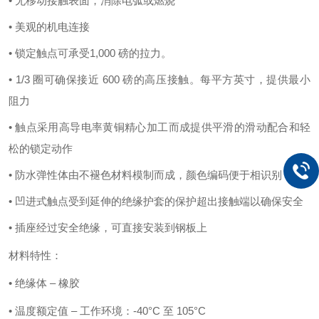
• 无移动接触表面，消除电弧或燃烧
• 美观的机电连接
• 锁定触点可承受1,000 磅的拉力。
• 1/3 圈可确保接近 600 磅的高压接触。
每平方英寸，提供最小
阻力
• 触点采用高导电率黄铜精心加工而成
提供平滑的滑动配合和轻
松的锁定动作
• 防水弹性体由不褪色材料模制而成，颜色编码便于相识别
• 凹进式触点受到延伸的绝缘护套的保护
超出接触端以确保安全
• 插座经过安全绝缘，可直接安装到钢板上
材料特性：
• 绝缘体 – 橡胶
• 温度额定值 – 工作环境：-40°C 至 105°C