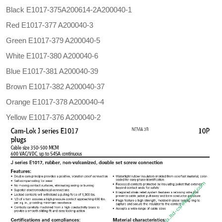
Black E1017-375A200614-2A200040-1
Red E1017-377 A200040-3
Green E1017-379 A200040-5
White E1017-380 A200040-6
Blue E1017-381 A200040-39
B
rown E1017-382 A200040-37
Orange E1017-378 A200040-4
Yellow E1017-376 A200040-2