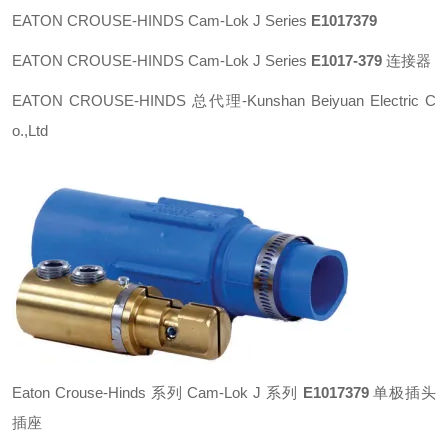
EATON CROUSE-HINDS Cam-Lok J Series
E1017379
EATON CROUSE-HINDS Cam-Lok J Series
E1017-379
连接器
EATON CROUSE-HINDS 总代理-Kunshan Beiyuan Electric C
o.,Ltd
Eaton Crouse-Hinds 系列 Cam-Lok J 系列
E1017379
单极插头
插座