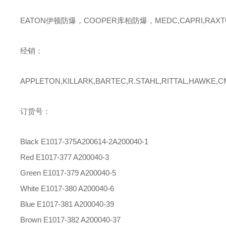
EATON伊顿防爆，COOPER库柏防爆，MEDC,CAPRI,RAXT
经销：
APPLETON,KILLARK,BARTEC,R.STAHL,RITTAL,HAWKE,
订货号：
Black E1017-375A200614-2A200040-1
Red E1017-377 A200040-3
Green E1017-379 A200040-5
White E1017-380 A200040-6
Blue E1017-381 A200040-39
B
rown E1017-382 A200040-37