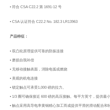
• 符合 CSA C22.2 第 1691-12 号
• CSA 认证符合 C22.2 No. 182.3 LR13963
产品特征：
• 双凸轮原理提供可靠的防振连接
• 磨损自我补偿
• 无移动接触表面，消除电弧或燃烧
• 美观的机电连接
• 锁定触点可承受1,000 磅的拉力。
• 1/3 圈可确保接近 600 磅的高压接触。
每平方英寸，提供最
• 触点采用高导电率黄铜精心加工而成
提供平滑的滑动配合和