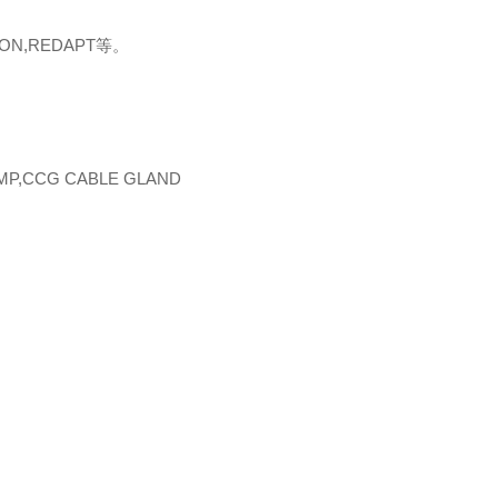
ON,REDAPT等。
CMP,CCG CABLE GLAND