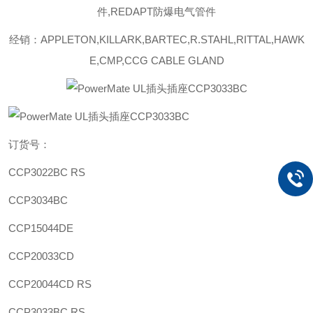
件,REDAPT防爆电气管件
经销：APPLETON,KILLARK,BARTEC,R.STAHL,RITTAL,HAWK
E,CMP,CCG CABLE GLAND
订货号：
CCP3022BC RS
CCP3034BC
CCP15044DE
CCP20033CD
CCP20044CD RS
CCP3033BC RS