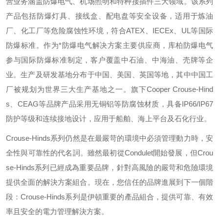
营业务涵盖防爆电气、机场照明和特种接插件三大领域。该系列
产品包括防爆灯具、接线盒、配电盘等安全设备，适用于炼油
厂、化工厂等危险腐蚀性环境，符合
ATEX
、
IECEx
、
UL
等国际
防爆标准。作为*防爆电气解决方案主要供应商，库柏防爆电气
参与国际防爆标准制定，客户覆盖中石油、中海油、壳牌等企
业。生产及研发基地分布于中国、美国、英国等地，其中中国工
厂被规划为世界三大生产基地之一。旗下
Cooper Crouse-Hind
s
、
CEAG
等品牌产品采用无铜铝等防腐蚀材质，具备
IP66/IP67
防护等级和连续接地设计，应用于船舶、海上平台及石化行业。
Crouse-Hinds
系列仍然是在最嚴苛的環境中必須管理動力時，安
全性與可靠性的代名詞。雖然最初從
Condulet
開始發展，但
Crou
se-Hinds
系列已經成為重要品牌，針對高風險的嚴苛和危險環境
提供全面的解決方案組合。現在，您信任的品牌進展到下一個階
段：
Crouse-Hinds
系列是伊頓重要的產品組合，提供可靠、有效
率且安全的電力管理解決方案。