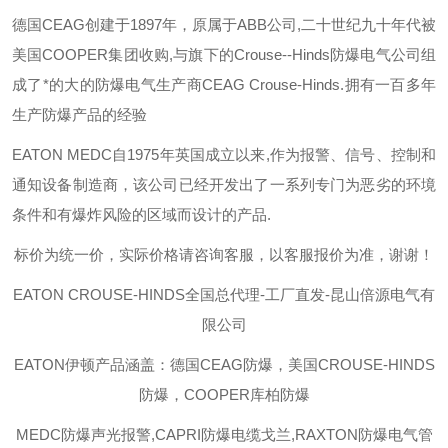
德国
CEAG
创建于
1897
年，原属于
ABB
公司
,
二十世纪九十年代被
美国
COOPER
集团收购
,
与旗下的
Crouse--Hinds
防爆电气公司组
成了*的大的防爆电气生产商
CEAG Crouse-Hinds.
拥有一百多年
生产防爆产品的经验
EATON MEDC
自
1975
年英国成立以来
,
作为报警、信号、控制和
通知设备制造商，该公司已经开发出了一系列专门为恶劣的环境
条件和有爆炸风险的区域而设计的产品
.
标价为统一价，实际价格请咨询客服，以客服报价为准，谢谢！
EATON CROUSE-HINDS
全国总代理-工厂直发-昆山倍源电气有
限公司
EATON伊顿
产品涵盖：德国CEAG防爆，美国CROUSE-HINDS
防爆，COOPER库柏防爆
MEDC防爆声光报警,CAPRI防爆电缆戈兰,RAXTON防爆电气管