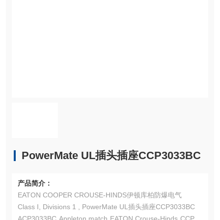
PowerMate UL插头插座CCP3033BC
产品简介：
EATON COOPER CROUSE-HINDS伊顿库柏防爆电气
Class I, Divisions 1 , PowerMate UL插头插座CCP3033BC
ACP3033BC Appleton match EATON Crouse-Hinds CCP30