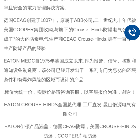
率且安全的電力管理解決方案。
德国
CEAG
创建于
1897
年，原属于
ABB
公司
,
二十世纪九十年代被
美国
COOPER
集团收购
,
与旗下的
Crouse--Hinds
防爆电气公司组
成了*的大的防爆电气生产商
CEAG Crouse-Hinds.
拥有一百多年
生产防爆产品的经验
EATON MEDC
自
1975
年英国成立以来
,
作为报警、信号、控制和
通知设备制造商，该公司已经开发出了一系列专门为恶劣的环境
条件和有爆炸风险的区域而设计的产品
.
标价为统一价，实际价格请咨询客服，以客服报价为准，谢谢！
EATON CROUSE-HINDS
全国总代理-工厂直发-昆山倍源电气有
限公司
EATON伊顿
产品涵盖：德国CEAG防爆，美国CROUSE-HINDS
防爆，COOPER库柏防爆