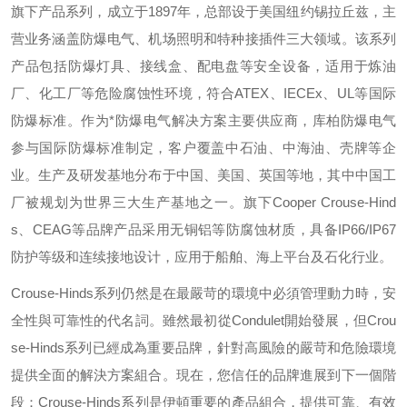
旗下产品系列，成立于
1897
年，总部设于美国纽约锡拉丘兹，主
营业务涵盖防爆电气、机场照明和特种接插件三大领域。该系列
产品包括防爆灯具、接线盒、配电盘等安全设备，适用于炼油
厂、化工厂等危险腐蚀性环境，符合
ATEX
、
IECEx
、
UL
等国际
防爆标准。作为*防爆电气解决方案主要供应商，库柏防爆电气
参与国际防爆标准制定，客户覆盖中石油、中海油、壳牌等企
业。生产及研发基地分布于中国、美国、英国等地，其中中国工
厂被规划为世界三大生产基地之一。旗下
Cooper Crouse-Hind
s
、
CEAG
等品牌产品采用无铜铝等防腐蚀材质，具备
IP66/IP67
防护等级和连续接地设计，应用于船舶、海上平台及石化行业。
Crouse-Hinds
系列仍然是在最嚴苛的環境中必須管理動力時，安
全性與可靠性的代名詞。雖然最初從
Condulet
開始發展，但
Crou
se-Hinds
系列已經成為重要品牌，針對高風險的嚴苛和危險環境
提供全面的解決方案組合。現在，您信任的品牌進展到下一個階
段：
Crouse-Hinds
系列是伊頓重要的產品組合，提供可靠、有效