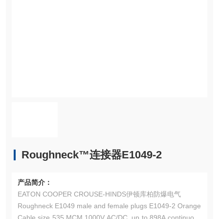
Roughneck™连接器E1049-2
产品简介：
EATON COOPER CROUSE-HINDS伊顿库柏防爆电气
Roughneck E1049 male and female plugs E1049-2 Orange
Cable size 535 MCM,1000V AC/DC, up to 898A continuous