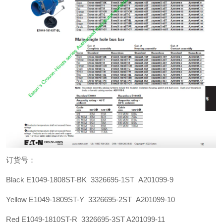
订货号：
Black E1049-1808ST-BK 3326695-1ST A201099-9
Yellow E1049-1809ST-Y 3326695-2ST A201099-10
Red E1049-1810ST-R 3326695-3ST A201099-11