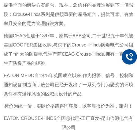
提供全面的解決方案組合。現在，您信任的品牌進展到下一個階
段：
Crouse-Hinds
系列是伊頓重要的產品組合，提供可靠、有效
率且安全的電力管理解決方案。
德国
CEAG
创建于
1897
年，原属于
ABB
公司
,
二十世纪九十年代被
美国
COOPER
集团收购
,
与旗下的
Crouse--Hinds
防爆电气公司组
成了*的大的防爆电气生产商
CEAG Crouse-Hinds.
拥有一百多年
生产防爆产品的经验
EATON MEDC
自
1975
年英国成立以来
,
作为报警、信号、控制和
通知设备制造商，该公司已经开发出了一系列专门为恶劣的环境
条件和有爆炸风险的区域而设计的产品
.
标价为统一价，实际价格请咨询客服，以客服报价为准，谢谢！
EATON CROUSE-HINDS
全国总代理-工厂直发-昆山倍源电气有
限公司