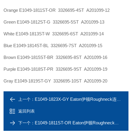
Orange E1049-1811ST-OR 3326695-4ST A201099-12
Green E1049-1812ST-G 3326695-5ST A201099-13
White E1049-1813ST-W 3326695-6ST A201099-14
Blue E1049-1814ST-BL 3326695-7ST A201099-15
Brown E1049-1815ST-BR 3326695-8ST A201099-16
Purple E1049-1818ST-PR 3326695-9ST A201099-19
Gray E1049-1819ST-GY 3326695-10ST A201099-20
E1049-1823X-GY Eaton伊顿Roughneck连接器E1049-1822X-PR 1135A
上一个：
返回列表
E1049-1811ST-OR Eaton伊顿Roughneck™连接器E1049-1810ST-R 1135A
下一个：