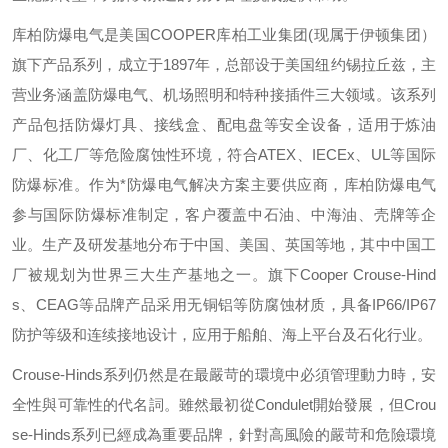
库柏防爆电气是美国
COOPER
库柏工业集团
(
现属于伊顿集团）
旗下产品系列，成立于
1897
年，总部设于美国纽约锡拉丘兹，主
营业务涵盖防爆电气、机场照明和特种接插件三大领域。该系列
产品包括防爆灯具、接线盒、配电盘等安全设备，适用于炼油
厂、化工厂等危险腐蚀性环境，符合
ATEX
、
IECEx
、
UL
等国际
防爆标准。作为*防爆电气解决方案主要供应商，库柏防爆电气
参与国际防爆标准制定，客户覆盖中石油、中海油、壳牌等企
业。生产及研发基地分布于中国、美国、英国等地，其中中国工
厂被规划为世界三大生产基地之一。旗下
Cooper Crouse-Hind
s
、
CEAG
等品牌产品采用无铜铝等防腐蚀材质，具备
IP66/IP67
防护等级和连续接地设计，应用于船舶、海上平台及石化行业。
Crouse-Hinds
系列仍然是在最嚴苛的環境中必須管理動力時，安
全性與可靠性的代名詞。雖然最初從
Condulet
開始發展，但
Crou
se-Hinds
系列已經成為重要品牌，針對高風險的嚴苛和危險環境