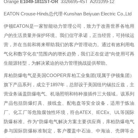
Orange
E1049-1811ST-OR
3326695-4ST A201099-12
EATON Crouse-Hinds总代理-Kunshan Beiyuan Electric Co.,Ltd
伊顿
EATON
是一家智能动力管理公司，致力于改善世界各地用
户的生活质量并保护环境。我们信守承诺，正当经营，可持续运
营，并在当前和将来帮助我们的客户管理动力。通过有效利用电
气化和数字化在*范围内的增长趋势，我们正在促进*向使用可再
生能源转型，为解决紧迫的动力管理挑战提供帮助。
库柏防爆电气是美国
COOPER
库柏工业集团
(
现属于伊顿集团）
旗下产品系列，成立于
1897
年，总部设于美国纽约锡拉丘兹，主
营业务涵盖防爆电气、机场照明和特种接插件三大领域。该系列
产品包括防爆灯具、接线盒、配电盘等安全设备，适用于炼油
厂、化工厂等危险腐蚀性环境，符合
ATEX
、
IECEx
、
UL
等国际
防爆标准。作为*防爆电气解决方案主要供应商，库柏防爆电气
参与国际防爆标准制定，客户覆盖中石油、中海油、壳牌等企