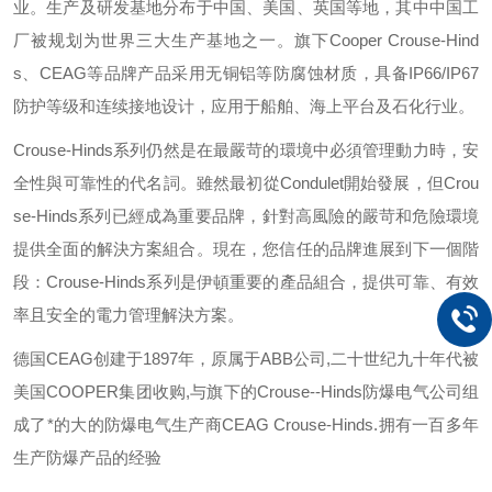
业。生产及研发基地分布于中国、美国、英国等地，其中中国工
厂被规划为世界三大生产基地之一。旗下
Cooper Crouse-Hind
s
、
CEAG
等品牌产品采用无铜铝等防腐蚀材质，具备
IP66/IP67
防护等级和连续接地设计，应用于船舶、海上平台及石化行业。
Crouse-Hinds
系列仍然是在最嚴苛的環境中必須管理動力時，安
全性與可靠性的代名詞。雖然最初從
Condulet
開始發展，但
Crou
se-Hinds
系列已經成為重要品牌，針對高風險的嚴苛和危險環境
提供全面的解決方案組合。現在，您信任的品牌進展到下一個階
段：
Crouse-Hinds
系列是伊頓重要的產品組合，提供可靠、有效
率且安全的電力管理解決方案。
德国
CEAG
创建于
1897
年，原属于
ABB
公司
,
二十世纪九十年代被
美国
COOPER
集团收购
,
与旗下的
Crouse--Hinds
防爆电气公司组
成了*的大的防爆电气生产商
CEAG Crouse-Hinds.
拥有一百多年
生产防爆产品的经验