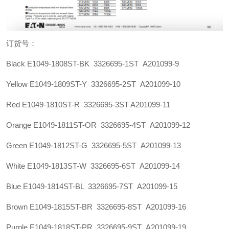
订货号：
Black E1049-1808ST-BK 3326695-1ST A201099-9
Yellow E1049-1809ST-Y 3326695-2ST A201099-10
Red E1049-1810ST-R 3326695-3ST A201099-11
Orange E1049-1811ST-OR 3326695-4ST A201099-12
Green E1049-1812ST-G 3326695-5ST A201099-13
White E1049-1813ST-W 3326695-6ST A201099-14
Blue E1049-1814ST-BL 3326695-7ST A201099-15
Brown E1049-1815ST-BR 3326695-8ST A201099-16
Purple E1049-1818ST-PR 3326695-9ST A201099-19