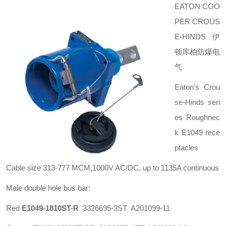
EATON COO
PER CROUS
E-HINDS伊
顿库柏防爆电
气
Eaton’s Crou
se-Hinds seri
es
Roughnec
k E1049 rece
ptacles
Cable size 313-777 MCM,1000V AC/DC, up to 1135A continuous
Male double hole bus bar:
Red
E1049-1810ST-R
3326695-3ST A201099-11