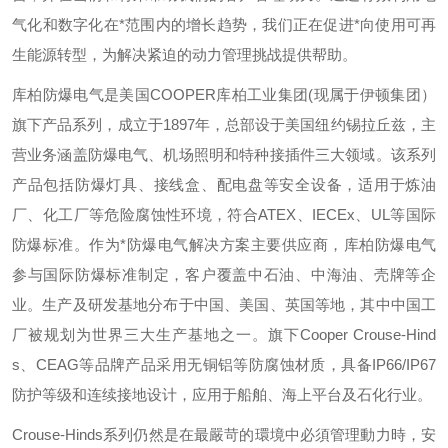
气化和数字化在*范围内的增长趋势，我们正在促进*向使用可再
生能源转型，为解决紧迫的动力管理挑战提供帮助。
库柏防爆电气是美国
COOPER
库柏工业集团
(
现属于伊顿集团）
旗下产品系列，成立于
1897
年，总部设于美国纽约锡拉丘兹，主
营业务涵盖防爆电气、机场照明和特种接插件三大领域。该系列
产品包括防爆灯具、接线盒、配电盘等安全设备，适用于炼油
厂、化工厂等危险腐蚀性环境，符合
ATEX
、
IECEx
、
UL
等国际
防爆标准。作为*防爆电气解决方案主要供应商，库柏防爆电气
参与国际防爆标准制定，客户覆盖中石油、中海油、壳牌等企
业。生产及研发基地分布于中国、美国、英国等地，其中中国工
厂被规划为世界三大生产基地之一。旗下
Cooper Crouse-Hind
s
、
CEAG
等品牌产品采用无铜铝等防腐蚀材质，具备
IP66/IP67
防护等级和连续接地设计，应用于船舶、海上平台及石化行业。
Crouse-Hinds
系列仍然是在最嚴苛的環境中必須管理動力時，安