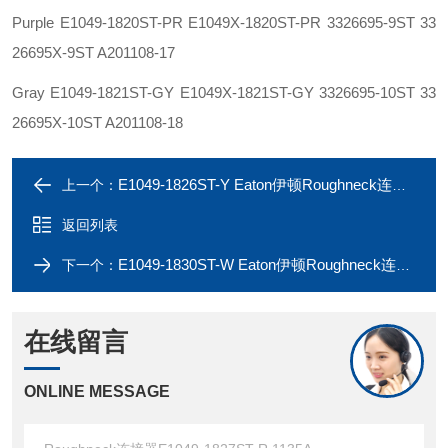
Purple E1049-1820ST-PR E1049X-1820ST-PR 3326695-9ST 33
26695X-9ST A201108-17
Gray E1049-1821ST-GY E1049X-1821ST-GY 3326695-10ST 33
26695X-10ST A201108-18
E1049-1826ST-Y Eaton伊顿Roughneck连接器E1049-1825ST-BK 1135A
上一个：
返回列表
E1049-1830ST-W Eaton伊顿Roughneck连接器E1049-1829ST-G 1135A
下一个：
在线留言
ONLINE MESSAGE