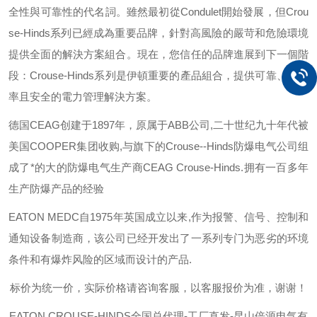
全性與可靠性的代名詞。雖然最初從
Condulet
開始發展，但
Crou
se-Hinds
系列已經成為重要品牌，針對高風險的嚴苛和危險環境
提供全面的解決方案組合。現在，您信任的品牌進展到下一個階
段：
Crouse-Hinds
系列是伊頓重要的產品組合，提供可靠、有效
率且安全的電力管理解決方案。
德国
CEAG
创建于
1897
年，原属于
ABB
公司
,
二十世纪九十年代被
美国
COOPER
集团收购
,
与旗下的
Crouse--Hinds
防爆电气公司组
成了*的大的防爆电气生产商
CEAG Crouse-Hinds.
拥有一百多年
生产防爆产品的经验
EATON MEDC
自
1975
年英国成立以来
,
作为报警、信号、控制和
通知设备制造商，该公司已经开发出了一系列专门为恶劣的环境
条件和有爆炸风险的区域而设计的产品
.
标价为统一价，实际价格请咨询客服，以客服报价为准，谢谢！
EATON CROUSE-HINDS
全国总代理-工厂直发-昆山倍源电气有