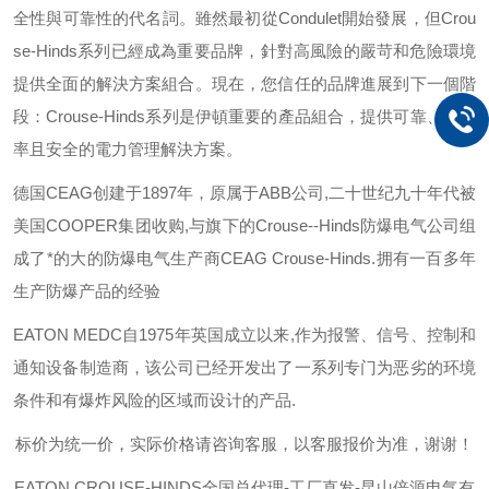
全性與可靠性的代名詞。雖然最初從
Condulet
開始發展，但
Crou
se-Hinds
系列已經成為重要品牌，針對高風險的嚴苛和危險環境
提供全面的解決方案組合。現在，您信任的品牌進展到下一個階
段：
Crouse-Hinds
系列是伊頓重要的產品組合，提供可靠、有效
率且安全的電力管理解決方案。
德国
CEAG
创建于
1897
年，原属于
ABB
公司
,
二十世纪九十年代被
美国
COOPER
集团收购
,
与旗下的
Crouse--Hinds
防爆电气公司组
成了*的大的防爆电气生产商
CEAG Crouse-Hinds.
拥有一百多年
生产防爆产品的经验
EATON MEDC
自
1975
年英国成立以来
,
作为报警、信号、控制和
通知设备制造商，该公司已经开发出了一系列专门为恶劣的环境
条件和有爆炸风险的区域而设计的产品
.
标价为统一价，实际价格请咨询客服，以客服报价为准，谢谢！
EATON CROUSE-HINDS
全国总代理-工厂直发-昆山倍源电气有