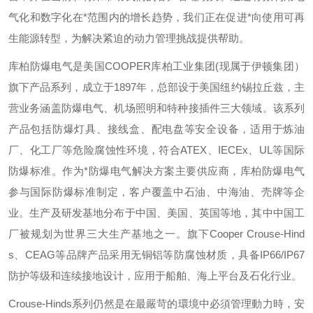
气化和数字化在*范围内的增长趋势，我们正在促进*向使用可再
生能源转型，为解决紧迫的动力管理挑战提供帮助。
库柏防爆电气是美国
COOPER
库柏工业集团
(
现属于伊顿集团）
旗下产品系列，成立于
1897
年，总部设于美国纽约锡拉丘兹，主
营业务涵盖防爆电气、机场照明和特种接插件三大领域。该系列
产品包括防爆灯具、接线盒、配电盘等安全设备，适用于炼油
厂、化工厂等危险腐蚀性环境，符合
ATEX
、
IECEx
、
UL
等国际
防爆标准。作为*防爆电气解决方案主要供应商，库柏防爆电气
参与国际防爆标准制定，客户覆盖中石油、中海油、壳牌等企
业。生产及研发基地分布于中国、美国、英国等地，其中中国工
厂被规划为世界三大生产基地之一。旗下
Cooper Crouse-Hind
s
、
CEAG
等品牌产品采用无铜铝等防腐蚀材质，具备
IP66/IP67
防护等级和连续接地设计，应用于船舶、海上平台及石化行业。
Crouse-Hinds
系列仍然是在最嚴苛的環境中必須管理動力時，安