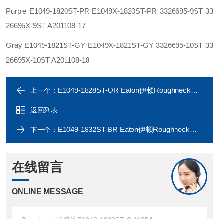
Purple E1049-1820ST-PR E1049X-1820ST-PR 3326695-9ST 33
26695X-9ST A201108-17
Gray E1049-1821ST-GY E1049X-1821ST-GY 3326695-10ST 33
26695X-10ST A201108-18
E1049-1828ST-OR Eaton伊顿Roughneck连接器E1049-1827ST-R 1135A
上一个：
返回列表
E1049-1832ST-BR Eaton伊顿Roughneck连接器E1049-1831ST-BL 1135A
下一个：
在线留言
ONLINE MESSAGE